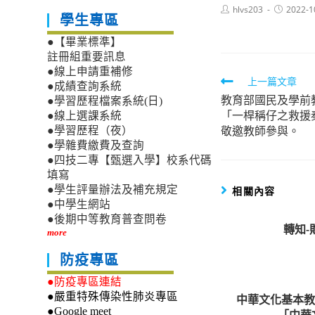
Post
Post
hlvs203
2022-1
學生專區
author:
published:
●【畢業標準】
註冊組重要訊息
●線上申請重補修
Read
上一篇文章
●成績查詢系統
教育部國民及學前
more
●學習歷程檔案系統(日)
「一桿稱仔之救援
●線上選課系統
articles
敬邀教師參與。
●學習歷程（夜）
●學雜費繳費及查詢
●四技二專【甄選入學】校系代碼
填寫
●學生評量辦法及補充規定
相關內容
●中學生網站
●後期中等教育普查問卷
轉知
more
防疫專區
●防疫專區連結
●嚴重特殊傳染性肺炎專區
中華文化基本教
●Google meet
「中華