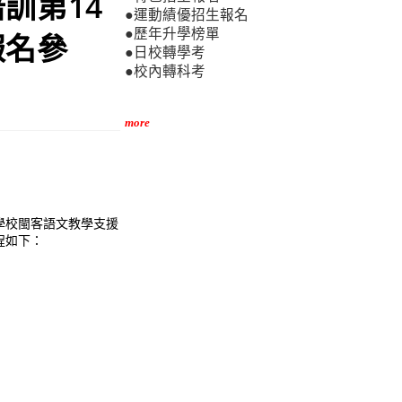
訓第14
●運動績優招生報名
●歷年升學榜單
報名參
●日校轉學考
●校內轉科考
more
學校閩客語文教學支援
程如下：