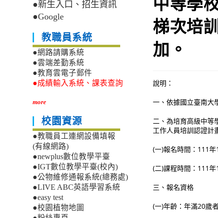
中等學校
●新生入口、招生資訊
●Google
梯次培
教職員系統
加。
●網路請購系統
●雲端差勤系統
●教育雲電子郵件
說明：
●成績輸入系統、課表查詢
一、依據國立臺南大學1
more
校園資源
二、為培育高級中等
工作人員培訓認證計畫
●教職員工連網設備填報
(有線網路)
(一)報名時間：111年
●newplus數位教學平臺
●IGT數位教學平臺(校內)
(二)課程時間：111年
●公物維修通報系統(總務處)
三、報名資格
●LIVE ABC英語學習系統
●easy test
(一)年齡：年滿20歲
●校園植物地圖
●粉絲專頁