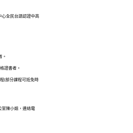
中心全民台語認證中高
者。
合格證書者。
程(部分課程可抵免時
公室陳小姐，連絡電