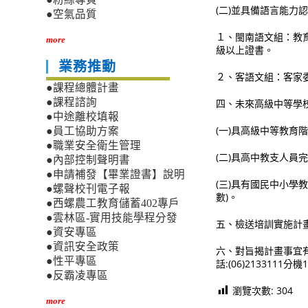
(二)並具備語言能力
●空氣品質
１、閩南語文組：教
more
級以上證書。
業務推動
２、客語文組：客家
●課程總體計畫
●課程諮詢
四、未來高級中等學
●中途離校填報
(一)具高級中等教育
●員工協助方案
●職業安全衛生管理
(二)具高中教支人
●內部控制聲明書
●申請補發【畢業證書】說明
(三)具有國民中小
●螺聲校刊電子報
數)。
●西螺農工教育儲蓄402專戶
●雲林區-實用技能學程分發
五、檢送培訓實施計
●資安專區
●資訊安全政策
六、對旨揭計畫事宜
●性平專區
話:(06)2133111分機
●反霸凌專區
瀏覽次數:
304
more