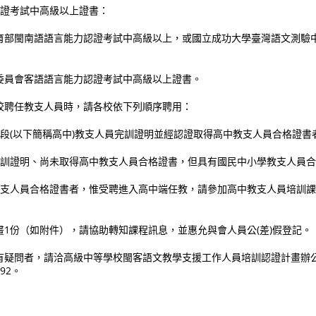
認證考試中高級以上證書：
育部閩南語語言能力認證考試中高級以上，或國立成功大學臺灣語文測驗
委員會客語語言能力認證考試中高級以上證書。
校聘任教支人員時，請各校依下列順序聘用：
階段(以下簡稱高中)教支人員完訓證明並經認證取得高中教支人員合格證書
員完訓證明、尚未取得高中教支人員合格證書，但具有國民中小學教支人員
學教支人員合格證書者，惟受聘進入高中端任教，請參加高中教支人員培訓課
畫1份（如附件），請協助轉知課程訊息，並惠允與會人員公(差)假登記。
有疑問者，請洽高級中等學校閩客語文教學支援工作人員培訓認證計畫辦
192。