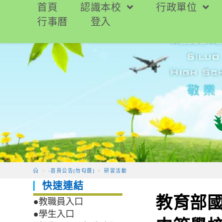
跳
首頁
認識本校
行政單位
轉
行事曆
登入
至
主
要
內
容
>
-首頁公告(勿勾選)
>
研習活動
快速連結
教育部國
●教職員入口
●學生入口