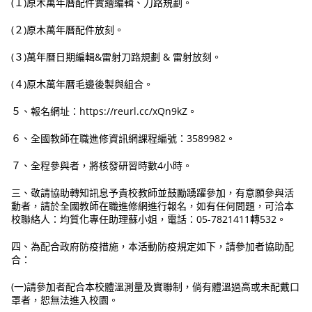
(１)原木萬年曆配件實繪編輯、刀路規劃。
(２)原木萬年曆配件放刻。
(３)萬年曆日期編輯&雷射刀路規劃 & 雷射放刻。
(４)原木萬年曆毛邊後製與組合。
５、報名網址：https://reurl.cc/xQn9kZ。
６、全國教師在職進修資訊網課程編號：3589982。
７、全程參與者，將核發研習時數4小時。
三、敬請協助轉知訊息予貴校教師並鼓勵踴躍參加，有意願參與活
動者，請於全國教師在職進修網進行報名，如有任何問題，可洽本
校聯絡人：均質化專任助理蘇小姐，電話：05-7821411轉532。
四、為配合政府防疫措施，本活動防疫規定如下，請參加者協助配
合：
(一)請參加者配合本校體溫測量及實聯制，倘有體溫過高或未配戴口
罩者，恕無法進入校園。