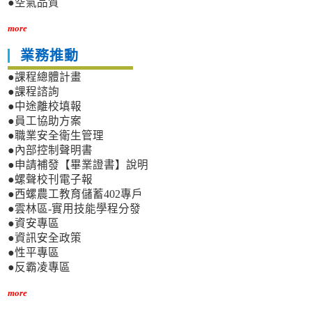
●空氣品質
more
業務推動
●課程總體計畫
●課程諮詢
●中途離校填報
●員工協助方案
●職業安全衛生管理
●內部控制聲明書
●申請補發【畢業證書】說明
●螺聲校刊電子報
●西螺農工教育儲蓄402專戶
●雲林區-實用技能學程分發
●資安專區
●資訊安全政策
●性平專區
●反霸凌專區
more