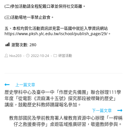
(二)參加活動請全程配戴口罩並保持社交距離。
(三)活動場地一率禁止飲食。
五、本校均質化活動資訊詳見雲一區國中就近入學資訊網站
https://www.pksh.ylc.edu.tw/ischool/publish_page/29/。
瀏覽次數:
280
Post
Post
Post
hlvs203
2022-10-24
研習活動
author:
published:
category:
Read
上一篇文章
歷史學科中心及臺中一中「作歷史先備團」聯合辦理111學
more
年度「從電影《流麻溝十五號》探究那段被噤聲的歷史」
articles
講座，鼓勵歷史科教師踴躍報名參加。
下一篇文章
教育部國民及學前教育署人權教育資源中心辦理「一桿稱
仔之救援秦得參」桌遊區域推廣研習，敬邀教師參與。