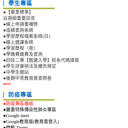
學生專區
●【畢業標準】
註冊組重要訊息
●線上申請重補修
●成績查詢系統
●學習歷程檔案系統(日)
●線上選課系統
●學習歷程（夜）
●學雜費繳費及查詢
●四技二專【甄選入學】校系代碼填寫
●學生評量辦法及補充規定
●中學生網站
●後期中等教育普查問卷
more
防疫專區
●防疫專區連結
●嚴重特殊傳染性肺炎專區
●Google meet
●Google教育版(教育雲登入)
●微軟 Teams