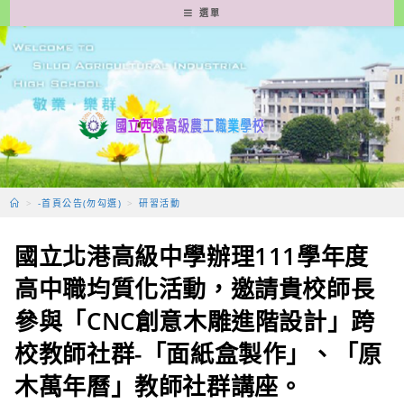
跳
選單
轉
至
主
要
內
容
>
-首頁公告(勿勾選)
>
研習活動
國立北港高級中學辦理111學年度
高中職均質化活動，邀請貴校師長
參與「CNC創意木雕進階設計」跨
校教師社群-「面紙盒製作」、「原
木萬年曆」教師社群講座。