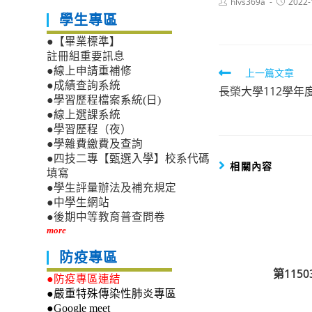
Post
Post
hlvs369a
2022-
author:
published
學生專區
●【畢業標準】
註冊組重要訊息
●線上申請重補修
Read
上一篇文章
●成績查詢系統
長榮大學112學年
more
●學習歷程檔案系統(日)
articles
●線上選課系統
●學習歷程（夜）
●學雜費繳費及查詢
●四技二專【甄選入學】校系代碼
相關內容
填寫
●學生評量辦法及補充規定
●中學生網站
●後期中等教育普查問卷
more
防疫專區
第11
●防疫專區連結
●嚴重特殊傳染性肺炎專區
●Google meet