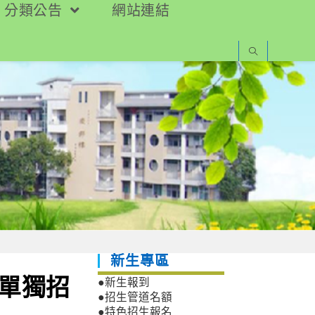
分類公告
網站連結
新生專區
才單獨招
●新生報到
●招生管道名額
●特色招生報名