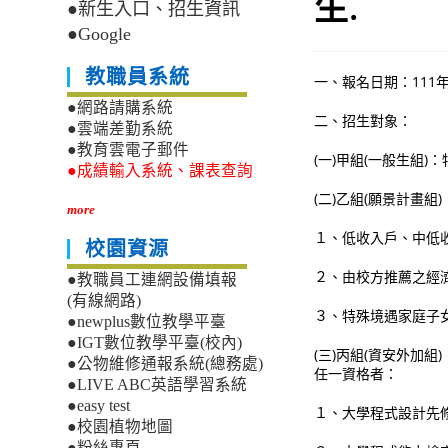
生.
●新生入口、招生資訊
●Google
教職員系統
一、報名日期：111年
●網路請購系統
二、招生對象：
●雲端差勤系統
●教育雲電子郵件
(一)甲組(一般生組
●成績輸入系統、課表查詢
(二)乙組(願景計畫
more
１、低收入戶、中低
校園資源
２、由校方推薦之經
●教職員工連網設備填報
(有線網路)
３、特殊境遇家庭子
●newplus數位教學平臺
●IGT數位教學平臺(校內)
(三)丙組(資安外加
●公物維修通報系統(總務處)
任一資格者：
●LIVE ABC英語學習系統
●easy test
１、大學程式設計先修
●校園植物地圖
●粉絲專頁