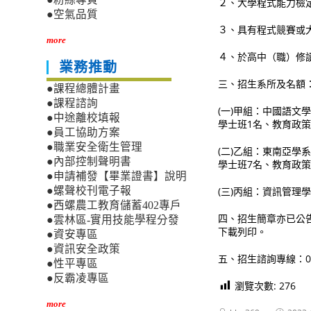
２、大學程式能力檢定
●空氣品質
３、具有程式競賽或
more
４、於高中（職）修
業務推動
三、招生系所及名額
●課程總體計畫
●課程諮詢
(一)甲組：中國語文
●中途離校填報
學士班1名、教育政策
●員工協助方案
●職業安全衛生管理
(二)乙組：東南亞學
●內部控制聲明書
學士班7名、教育政策
●申請補發【畢業證書】說明
(三)丙組：資訊管理
●螺聲校刊電子報
●西螺農工教育儲蓄402專戶
四、招生簡章亦已公告於本
●雲林區-實用技能學程分發
下載列印。
●資安專區
●資訊安全政策
五、招生諮詢專線：049
●性平專區
●反霸凌專區
瀏覽次數:
276
more