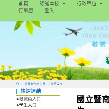
跳
首頁
認識本校
行政單位
轉
行事曆
登入
至
主
要
內
容
>
-首頁公告(勿勾選)
>
校園公告
快速連結
國立暨南
●教職員入口
●學生入口