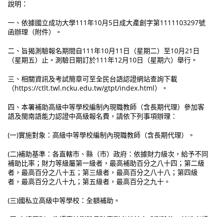
說明：
一、依據國立成功大學111年10月5日成大產創字第1111103297號
函辦理（附件）。
二、旨揭測驗報名期間自111年10月11日（星期二）至10月21日
（星期五）止。測驗日期訂於111年12月10日（星期六）舉行。
三、相關資訊及考試簡章可至全民台語認證網站查詢下載
（https://ctlt.twl.ncku.edu.tw/gtpt/index.html）。
四、本署補助高級中等學校編制內現職教師（含長期代理）參加客
語及閩南語能力認證中高級報名費，請依下列事項辦理：
(一)實施對象：高級中等學校編制內現職教師（含長期代理）。
(二)補助基準：各直轄市、縣（市）政府：依據財力級次，給予不同
補助比率；財力等級屬第一級者，最高補助百分之八十四；第二級
者，最高百分之八十五；第三級者，最高百分之八十八；第四級
者，最高百分之八十九；第五級者，最高百分之九十。
(三)國私立高級中等學校：全額補助。