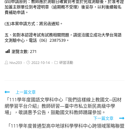
(四)申請原則：教師應於測驗日確實到考並於完成測驗後，於准考證
加蓋主辦單位到考證明章（逾期概不受理）後妥存，以利後續報名
費補助申請。
(五)本案申請方式：將另函通知。
五、如對本認證考試有試務相關問題，請逕洽國立成功大學台灣語
文測驗中心，電話（06）2387539。
瀏覽次數:
271
Post
Post
Post
hlvs203
2022-10-14
研習活動
author:
published:
category:
Read
上一篇文章
「111學年度國語文學科中心『我們這樣線上教國文─因材
more
網學習平台介紹』教師研習—臺中市私立新民高級中學
articles
場」，敬請惠予公告，鼓勵國文科教師踴躍參加。
下一篇文章
「111學年度普通型高中地球科學學科中心跨領域策略聯盟