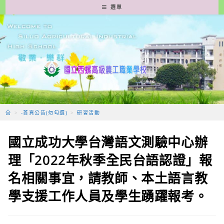
跳
選單
轉
至
主
要
內
容
>
-首頁公告(勿勾選)
>
研習活動
國立成功大學台灣語文測驗中心辦
理「2022年秋季全民台語認證」報
名相關事宜，請教師、本土語言教
學支援工作人員及學生踴躍報考。