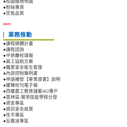
●校園植物地圖
●粉絲專頁
●空氣品質
more
業務推動
●課程總體計畫
●課程諮詢
●中途離校填報
●員工協助方案
●職業安全衛生管理
●內部控制聲明書
●申請補發【畢業證書】說明
●螺聲校刊電子報
●西螺農工教育儲蓄402專戶
●雲林區-實用技能學程分發
●資安專區
●資訊安全政策
●性平專區
●反霸凌專區