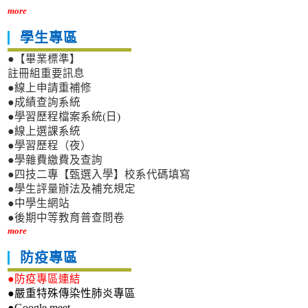
more
學生專區
●【畢業標準】
註冊組重要訊息
●線上申請重補修
●成績查詢系統
●學習歷程檔案系統(日)
●線上選課系統
●學習歷程（夜）
●學雜費繳費及查詢
●四技二專【甄選入學】校系代碼填寫
●學生評量辦法及補充規定
●中學生網站
●後期中等教育普查問卷
more
防疫專區
●防疫專區連結
●嚴重特殊傳染性肺炎專區
●Google meet