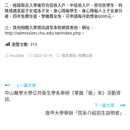
二、經錄取且入學後符合低收入戶、中低收入戶、原住民學生、特
殊境遇家庭子女或孫子女、身心障礙學生、身心障礙人士子女身分
者，四年免費住宿，學雜費全免，可申請每月助學金6000元。
三、其他相關入學資訊請至本校網頁查詢，網址：
http://admission.chu.edu.tw/index.php。
瀏覽次數:
315
Post
Post
Post
hlvs369a
2022-10-14
招生資訊
/
校園公告
author:
published:
category:
Read
上一篇文章
中山醫學大學公共衛生學系舉辦《掌握「衛」來》活動資
more
訊.
articles
下一篇文章
逢甲大學舉辦「院系介紹招生說明會」.