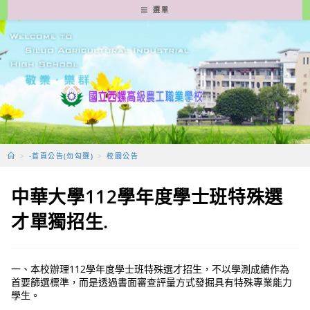
跳
選單
轉
至
主
要
內
容
>
-首頁公告(勿勾選)
>
校園公告
中華大學112學年度學士班特殊選
才單獨招生.
一、本校辦理112學年度學士班特殊選才招生，不以學測成績作為
首要篩選標準，而是透過書面審查評量方式發掘具有特殊專業能力
學生。