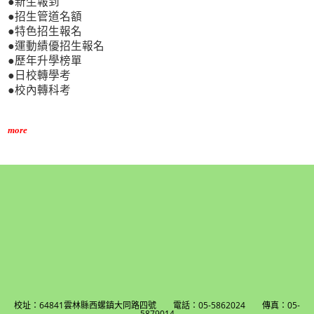
●新生報到
●招生管道名額
●特色招生報名
●運動績優招生報名
●歷年升學榜單
●日校轉學考
●校內轉科考
more
校址：64841雲林縣西螺鎮大同路四號 電話：05-5862024 傳真：05-
5879014