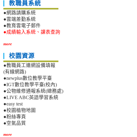
教職員系統
●網路請購系統
●雲端差勤系統
●教育雲電子郵件
●成績輸入系統、課表查詢
more
校園資源
●教職員工連網設備填報
(有線網路)
●newplus數位教學平臺
●IGT數位教學平臺(校內)
●公物維修通報系統(總務處)
●LIVE ABC英語學習系統
●easy test
●校園植物地圖
●粉絲專頁
●空氣品質
more