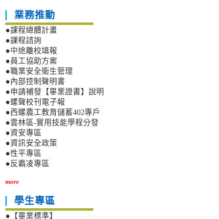
業務推動
●課程總體計畫
●課程諮詢
●中途離校填報
●員工協助方案
●職業安全衛生管理
●內部控制聲明書
●申請補發【畢業證書】說明
●螺聲校刊電子報
●西螺農工教育儲蓄402專戶
●雲林區-實用技能學程分發
●資安專區
●資訊安全政策
●性平專區
●反霸凌專區
more
學生專區
●【畢業標準】