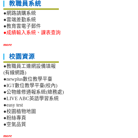
教職員系統
●網路請購系統
●雲端差勤系統
●教育雲電子郵件
●成績輸入系統、課表查詢
more
校園資源
●教職員工連網設備填報
(有線網路)
●newplus數位教學平臺
●IGT數位教學平臺(校內)
●公物維修通報系統(總務處)
●LIVE ABC英語學習系統
●easy test
●校園植物地圖
●粉絲專頁
●空氣品質
more