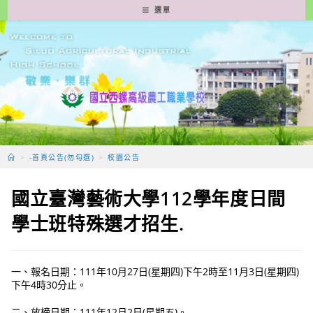
跳
選單
轉
至
主
要
內
容
>
-首頁公告(勿勾選)
>
校園公告
國立臺灣藝術大學112學年度日間
學士班特殊選才招生.
一、報名日期：111年10月27日(星期四)下午2時至11月3日(星期四)
下午4時30分止。
二、放榜日期：111年12月2日(星期五)。