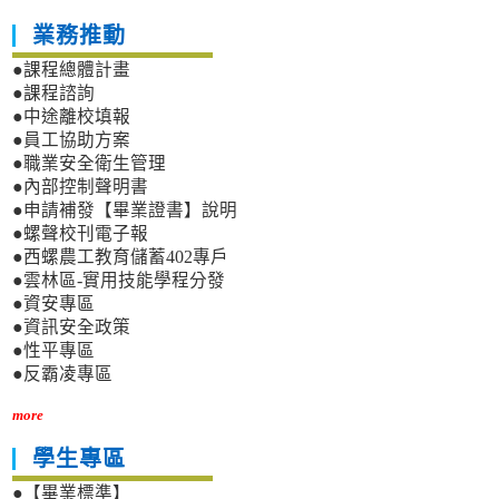
業務推動
●課程總體計畫
●課程諮詢
●中途離校填報
●員工協助方案
●職業安全衛生管理
●內部控制聲明書
●申請補發【畢業證書】說明
●螺聲校刊電子報
●西螺農工教育儲蓄402專戶
●雲林區-實用技能學程分發
●資安專區
●資訊安全政策
●性平專區
●反霸凌專區
more
學生專區
●【畢業標準】