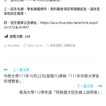
三、招生名額、學系篩選條件、資料審查項目等相關訊息，請詳見
本校招生簡章。
四、招生簡章公告網址：https://aca.ntua.edu.tw/article.aspx?
ca=272＆id=837
瀏覽次數:
248
Post
Post
Post
hlvs369a
2022-10-14
招生資訊
/
校園公告
author:
published:
category:
Read
上一篇文章
中原大學111年10月22日(星期六)舉辦「111年中原大學系
more
所博覽會」.
articles
下一篇文章
東海大學112學年度「特殊選才招生線上說明會」.