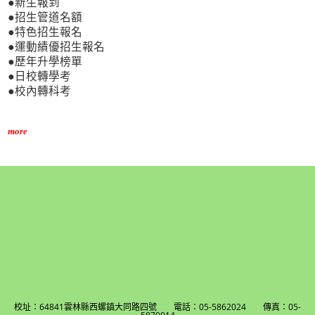
●新生報到
●招生管道名額
●特色招生報名
●運動績優招生報名
●歷年升學榜單
●日校轉學考
●校內轉科考
more
校址：64841雲林縣西螺鎮大同路四號 電話：05-5862024 傳真：05-