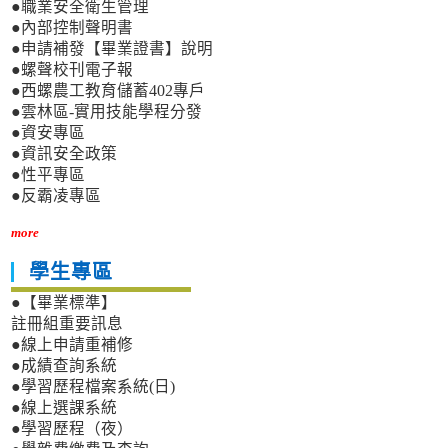
●職業安全衛生管理
●內部控制聲明書
●申請補發【畢業證書】說明
●螺聲校刊電子報
●西螺農工教育儲蓄402專戶
●雲林區-實用技能學程分發
●資安專區
●資訊安全政策
●性平專區
●反霸凌專區
more
學生專區
●【畢業標準】
註冊組重要訊息
●線上申請重補修
●成績查詢系統
●學習歷程檔案系統(日)
●線上選課系統
●學習歷程（夜）