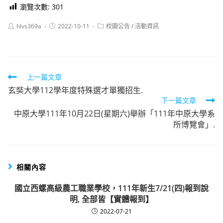
瀏覽次數:
301
Post
Post
Post
hlvs369a
2022-10-11
校園公告
/
活動資訊
author:
published:
category:
Read
上一篇文章
玄奘大學112學年度特殊選才單獨招生.
more
下一篇文章
articles
中原大學111年10月22日(星期六)舉辦「111年中原大學系
所博覽會」.
相關內容
國立西螺高級農工職業學校，111年新生7/21(四)報到說
明, 全部皆【實體報到】
2022-07-21