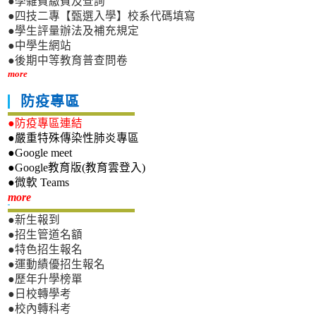
●學雜費繳費及查詢
●四技二專【甄選入學】校系代碼填寫
●學生評量辦法及補充規定
●中學生網站
●後期中等教育普查問卷
more
防疫專區
●防疫專區連結
●嚴重特殊傳染性肺炎專區
●Google meet
●Google教育版(教育雲登入)
●微軟 Teams
新生專區
more
●新生報到
●招生管道名額
●特色招生報名
●運動績優招生報名
●歷年升學榜單
●日校轉學考
●校內轉科考