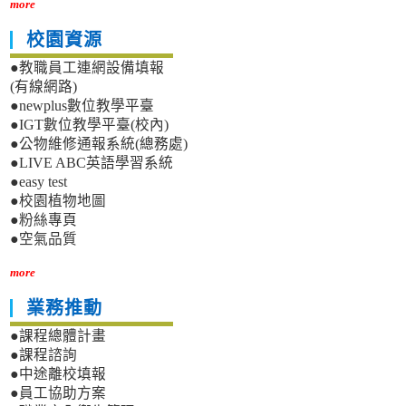
more
校園資源
●教職員工連網設備填報
(有線網路)
●newplus數位教學平臺
●IGT數位教學平臺(校內)
●公物維修通報系統(總務處)
●LIVE ABC英語學習系統
●easy test
●校園植物地圖
●粉絲專頁
●空氣品質
more
業務推動
●課程總體計畫
●課程諮詢
●中途離校填報
●員工協助方案