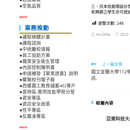
三、另本校劇場設計
●空氣品質
有興趣之學生亦可透
more
瀏覽次數:
248
業務推動
Post
Post
hlvs369a
2022-
●課程總體計畫
author:
published
●課程諮詢
●中途離校填報
●員工協助方案
●職業安全衛生管理
Read
上一篇文章
●內部控制聲明書
國立宜蘭大學11
more
●申請補發【畢業證書】說明
訊.
articles
●螺聲校刊電子報
●西螺農工教育儲蓄402專戶
●雲林區-實用技能學程分發
●資安專區
相關內容
●資訊安全政策
●性平專區
●反霸凌專區
亞東科技大
more