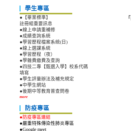
學生專區
「
●【畢業標準】
註冊組重要訊息
●線上申請重補修
●成績查詢系統
●學習歷程檔案系統(日)
●線上選課系統
●學習歷程（夜）
●學雜費繳費及查詢
●四技二專【甄選入學】校系代碼
填寫
●學生評量辦法及補充規定
●中學生網站
●後期中等教育普查問卷
more
防疫專區
●防疫專區連結
●嚴重特殊傳染性肺炎專區
●Google meet