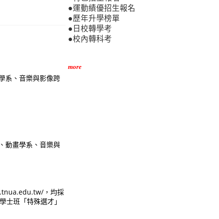
●運動績優招生報名
●歷年升學榜單
●日校轉學考
●校內轉科考
more
學系、音樂與影像跨
、動畫學系、音樂與
ua.edu.tw/，均採
，點選學士班「特殊選才」