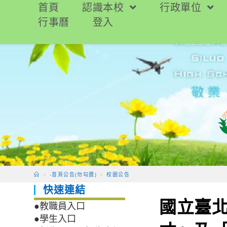
跳
首頁
認識本校
行政單位
轉
行事曆
登入
至
主
要
內
容
>
-首頁公告(勿勾選)
>
校園公告
快速連結
國立臺北
●教職員入口
●學生入口