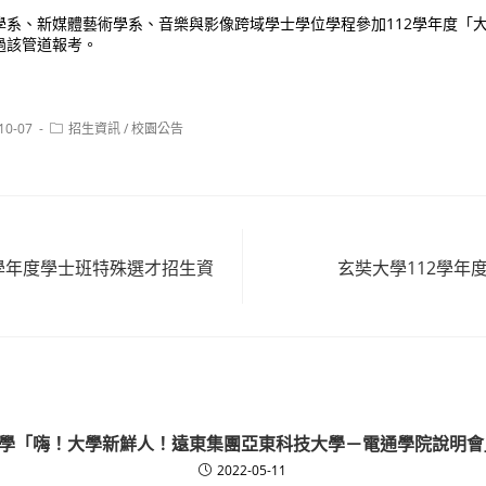
學系、新媒體藝術學系、音樂與影像跨域學士學位學程參加112學年度「
過該管道報考。
Post
10-07
招生資訊
/
校園公告
:
category:
2學年度學士班特殊選才招生資
玄奘大學112學年
學「嗨！大學新鮮人！遠東集團亞東科技大學－電通學院說明會
2022-05-11