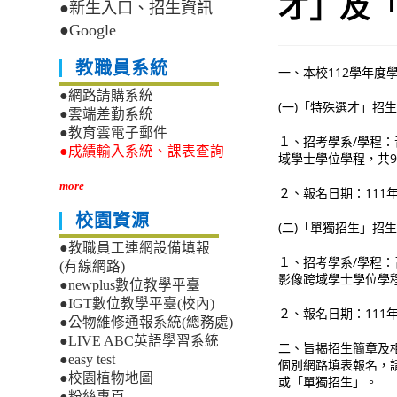
才」及「
●新生入口、招生資訊
●Google
教職員系統
一、本校112學年度
●網路請購系統
(一)「特殊選才」招
●雲端差勤系統
●教育雲電子郵件
１、招考學系/學程
●成績輸入系統、課表查詢
域學士學位學程，共9
more
２、報名日期：111年1
校園資源
(二)「單獨招生」招
●教職員工連網設備填報
１、招考學系/學程
(有線網路)
影像跨域學士學位學程
●newplus數位教學平臺
●IGT數位教學平臺(校內)
２、報名日期：111年1
●公物維修通報系統(總務處)
●LIVE ABC英語學習系統
二、旨揭招生簡章及相關報
●easy test
個別網路填表報名，請至本
●校園植物地圖
或「單獨招生」。
●粉絲專頁