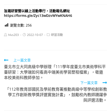
旨揭研習營以線上活動舉行，活動報名網址
https://forms.gle/Zyc13wDzvWYwKNAH6
瀏覽次數:
256
Post
Post
Post
hlvs203
2022-10-07
研習活動
author:
published:
category:
Read
上一篇文章
臺北市立大同高級中學辦理「111學年度臺北市美術學科平
more
臺研習：大學端如何看高中端美術學習歷程檔案」，敬邀
articles
本校美術科教師參加。
下一篇文章
「112年教育部國民及學前教育署推動高級中等學校創新教
學工作創新教學獎評選實施計畫」，鼓勵校內教師踴躍參
與評選活動。