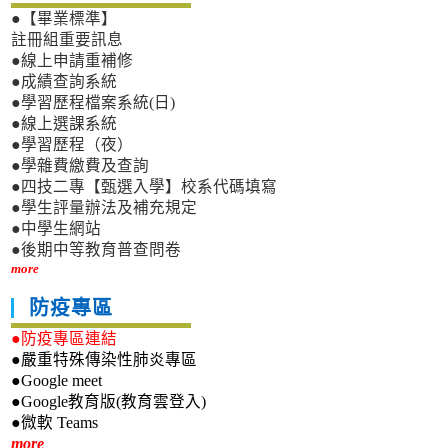
●【畢業標準】
註冊組重要訊息
●線上申請重補修
●成績查詢系統
●學習歷程檔案系統(日)
●線上選課系統
●學習歷程（夜）
●學雜費繳費及查詢
●四技二專【甄選入學】校系代碼填寫
●學生評量辦法及補充規定
●中學生網站
●後期中等教育普查問卷
more
防疫專區
●防疫專區連結
●嚴重特殊傳染性肺炎專區
●Google meet
●Google教育版(教育雲登入)
●微軟 Teams
新生專區
more