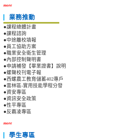
more
業務推動
●課程總體計畫
●課程諮詢
●中途離校填報
●員工協助方案
●職業安全衛生管理
●內部控制聲明書
●申請補發【畢業證書】說明
●螺聲校刊電子報
●西螺農工教育儲蓄402專戶
●雲林區-實用技能學程分發
●資安專區
●資訊安全政策
●性平專區
●反霸凌專區
more
學生專區