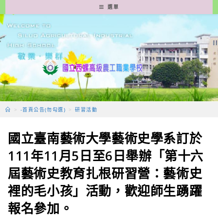
跳
選單
轉
至
主
要
內
容
>
-首頁公告(勿勾選)
>
研習活動
國立臺南藝術大學藝術史學系訂於
111年11月5日至6日舉辦「第十六
屆藝術史教育扎根研習營：藝術史
裡的毛小孩」活動，歡迎師生踴躍
報名參加。