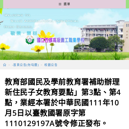
跳
選單
轉
至
主
要
內
容
>
-首頁公告(勿勾選)
>
校園公告
教育部國民及學前教育署補助辦理
新住民子女教育要點」第3點、第4
點，業經本署於中華民國111年10
月5日以臺教國署原字第
1110129197A號令修正發布。