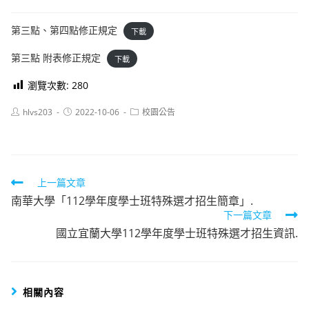
第三點、第四點修正規定
下載
第三點 附表修正規定
下載
瀏覽次數:
280
Post
Post
Post
hlvs203
2022-10-06
校園公告
author:
published:
category:
Read
上一篇文章
南華大學「112學年度學士班特殊選才招生簡章」.
more
下一篇文章
articles
國立宜蘭大學112學年度學士班特殊選才招生資訊.
相關內容