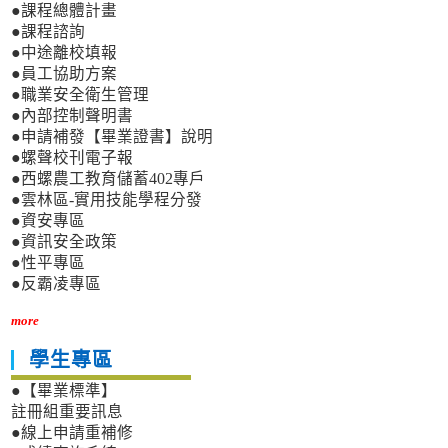
●課程總體計畫
●課程諮詢
●中途離校填報
●員工協助方案
●職業安全衛生管理
●內部控制聲明書
●申請補發【畢業證書】說明
●螺聲校刊電子報
●西螺農工教育儲蓄402專戶
●雲林區-實用技能學程分發
●資安專區
●資訊安全政策
●性平專區
●反霸凌專區
more
學生專區
●【畢業標準】
註冊組重要訊息
●線上申請重補修