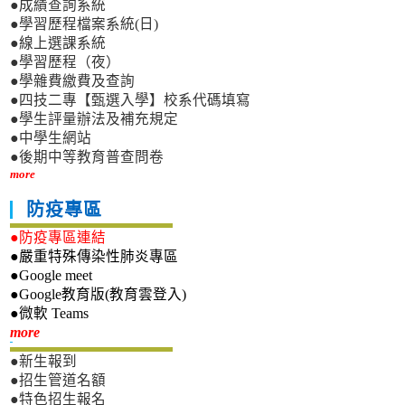
●成績查詢系統
●學習歷程檔案系統(日)
●線上選課系統
●學習歷程（夜）
●學雜費繳費及查詢
●四技二專【甄選入學】校系代碼填寫
●學生評量辦法及補充規定
●中學生網站
●後期中等教育普查問卷
more
防疫專區
●防疫專區連結
●嚴重特殊傳染性肺炎專區
●Google meet
●Google教育版(教育雲登入)
●微軟 Teams
新生專區
more
●新生報到
●招生管道名額
●特色招生報名