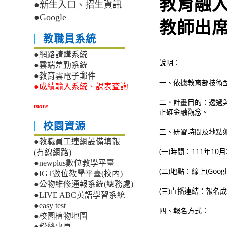
教育融
●新生入口、招生資訊
●Google
教師出
教職員系統
●網路請購系統
說明：
●雲端差勤系統
●教育雲電子郵件
一、依據教育部技術
●成績輸入系統、課表查詢
二、計畫目的：透過
more
正確金融觀念。
校園資源
三、研習時間及地點
●教職員工連網設備填報
(一)時間：111年10月
(有線網路)
●newplus數位教學平臺
(二)地點：線上(Googl
●IGT數位教學平臺(校內)
●公物維修通報系統(總務處)
(三)直播連結：報名
●LIVE ABC英語學習系統
●easy test
四、報名方式：
●校園植物地圖
●粉絲專頁