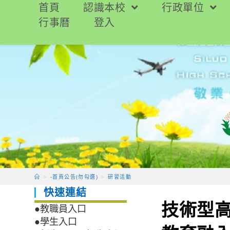
跳
首頁
認識本校
行政單位
轉
行事曆
登入
至
主
要
內
容
>
-首頁公告(勿勾選)
>
研習活動
快速連結
技術型
●教職員入口
●學生入口