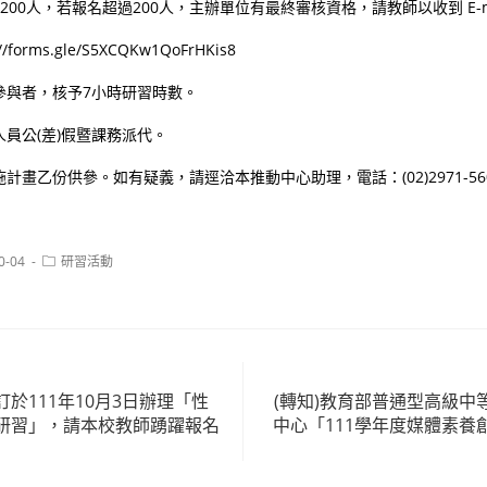
200人，若報名超過200人，主辦單位有最終審核資格，請教師以收到 E-
forms.gle/S5XCQKw1QoFrHKis8
參與者，核予7小時研習時數。
員公(差)假暨課務派代。
畫乙份供參。如有疑義，請逕洽本推動中心助理，電話：(02)2971-5606
Post
0-04
研習活動
category:
於111年10月3日辦理「性
(轉知)教育部普通型高級中
研習」，請本校教師踴躍報名
中心「111學年度媒體素養