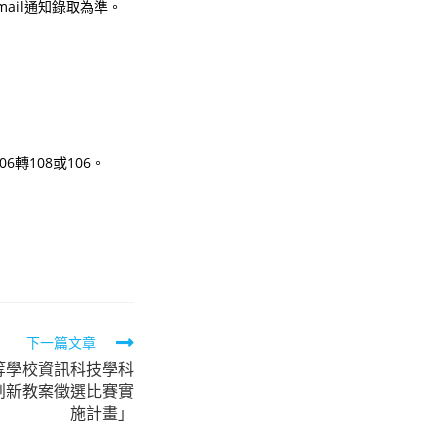
mail通知錄取為準。
轉108或106。
下一篇文章
等學校資訊科技學科
創新教案徵選比賽實
施計畫」