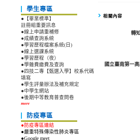
學生專區
相關內容
●【畢業標準】
註冊組重要訊息
●線上申請重補修
轉知
●成績查詢系統
●學習歷程檔案系統(日)
●線上選課系統
●學習歷程（夜）
國立臺南第一高
●學雜費繳費及查詢
●四技二專【甄選入學】校系代碼
填寫
●學生評量辦法及補充規定
●中學生網站
●後期中等教育普查問卷
more
防疫專區
●防疫專區連結
●嚴重特殊傳染性肺炎專區
●Google meet