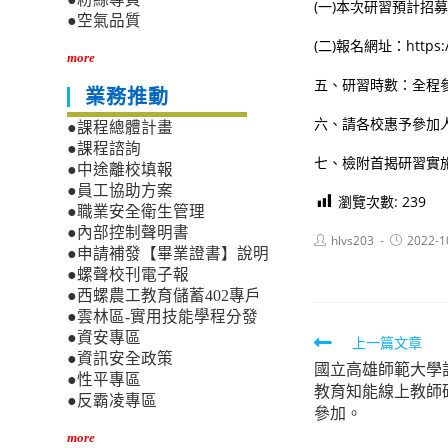
(一)本次研習預計招募
●空氣品質
(二)報名網址：https://
more
五、研習時數：全程
業務推動
六、請各校惠予參加人
●課程總體計畫
●課程諮詢
七、檢附首揭研習實施計
●中途離校填報
●員工協助方案
瀏覽次數:
239
●職業安全衛生管理
●內部控制聲明書
Post
Post
hlvs203
2022-1
●申請補發【畢業證書】說明
author:
published:
●螺聲校刊電子報
●西螺農工教育儲蓄402專戶
●雲林區-實用技能學程分發
●資安專區
Read
上一篇文章
●資訊安全政策
國立高雄師範大學訂
more
●性平專區
教育知能線上教師
articles
●反霸凌專區
參加。
more