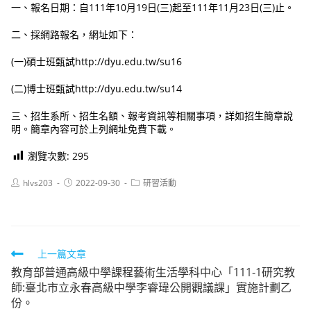
一、報名日期：自111年10月19日(三)起至111年11月23日(三)止。
二、採網路報名，網址如下：
(一)碩士班甄試http://dyu.edu.tw/su16
(二)博士班甄試http://dyu.edu.tw/su14
三、招生系所、招生名額、報考資訊等相關事項，詳如招生簡章說
明。簡章內容可於上列網址免費下載。
瀏覽次數:
295
Post
Post
Post
hlvs203
2022-09-30
研習活動
author:
published:
category:
Read
上一篇文章
教育部普通高級中學課程藝術生活學科中心「111-1研究教
more
師:臺北市立永春高級中學李睿瑋公開觀議課」實施計劃乙
articles
份。