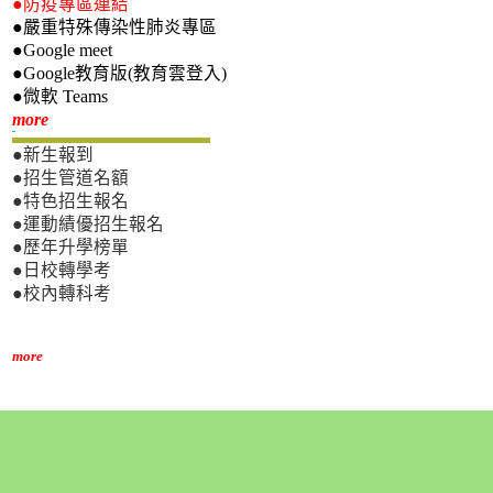
●防疫專區連結
●嚴重特殊傳染性肺炎專區
●Google meet
●Google教育版(教育雲登入)
●微軟 Teams
新生專區
more
●新生報到
●招生管道名額
●特色招生報名
●運動績優招生報名
●歷年升學榜單
●日校轉學考
●校內轉科考
more