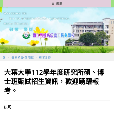
跳
選單
轉
至
主
要
內
容
>
-首頁公告(勿勾選)
>
研習活動
大葉大學112學年度研究所碩、博
士班甄試招生資訊，歡迎踴躍報
考。
說明：