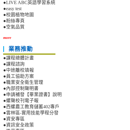
●LIVE ABC英語學習系統
●easy test
●校園植物地圖
●粉絲專頁
●空氣品質
more
業務推動
●課程總體計畫
●課程諮詢
●中途離校填報
●員工協助方案
●職業安全衛生管理
●內部控制聲明書
●申請補發【畢業證書】說明
●螺聲校刊電子報
●西螺農工教育儲蓄402專戶
●雲林區-實用技能學程分發
●資安專區
●資訊安全政策