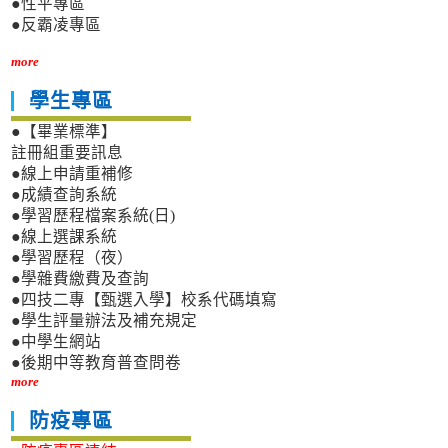
●性平專區
●反霸凌專區
more
學生專區
●【畢業標準】
註冊組重要訊息
●線上申請重補修
●成績查詢系統
●學習歷程檔案系統(日)
●線上選課系統
●學習歷程（夜）
●學雜費繳費及查詢
●四技二專【甄選入學】校系代碼填寫
●學生評量辦法及補充規定
●中學生網站
●後期中等教育普查問卷
more
防疫專區