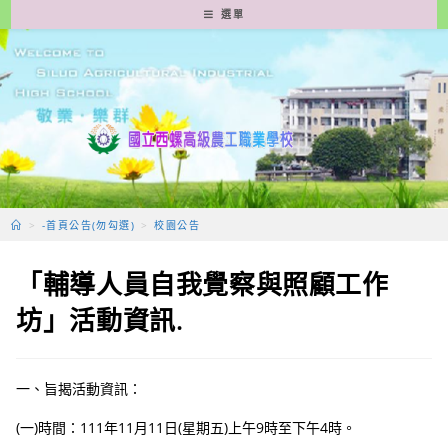
跳
選單
轉
至
主
要
內
容
>
-首頁公告(勿勾選)
>
校園公告
「輔導人員自我覺察與照顧工作
坊」活動資訊.
一、旨揭活動資訊：
(一)時間：111年11月11日(星期五)上午9時至下午4時。