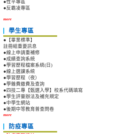
●性平專區
●反霸凌專區
more
學生專區
●【畢業標準】
註冊組重要訊息
●線上申請重補修
●成績查詢系統
●學習歷程檔案系統(日)
●線上選課系統
●學習歷程（夜）
●學雜費繳費及查詢
●四技二專【甄選入學】校系代碼填寫
●學生評量辦法及補充規定
●中學生網站
●後期中等教育普查問卷
more
防疫專區