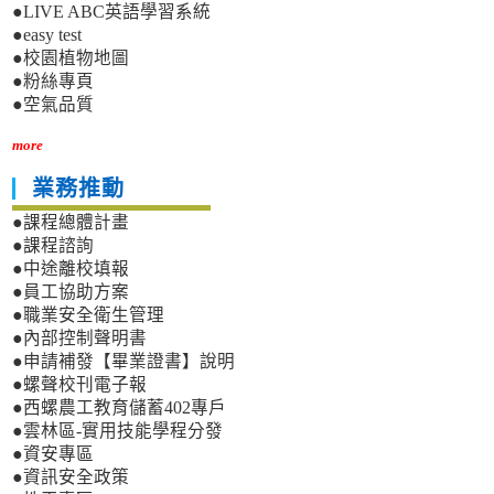
●LIVE ABC英語學習系統
●easy test
●校園植物地圖
●粉絲專頁
●空氣品質
more
業務推動
●課程總體計畫
●課程諮詢
●中途離校填報
●員工協助方案
●職業安全衛生管理
●內部控制聲明書
●申請補發【畢業證書】說明
●螺聲校刊電子報
●西螺農工教育儲蓄402專戶
●雲林區-實用技能學程分發
●資安專區
●資訊安全政策