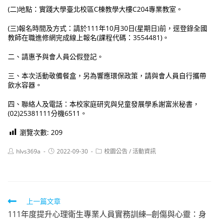
(二)地點：實踐大學臺北校區C棟教學大樓C204專業教室。
(三)報名時間及方式：請於111年10月30日(星期日)前，逕登錄全國
教師在職進修網完成線上報名(課程代碼：3554481)。
二、請惠予與會人員公假登記。
三、本次活動敬備餐盒，另為響應環保政策，請與會人員自行攜帶
飲水容器。
四、聯絡人及電話：本校家庭研究與兒童發展學系謝富米秘書，
(02)25381111分機6511。
瀏覽次數:
209
Post
Post
Post
hlvs369a
2022-09-30
校園公告
/
活動資訊
author:
published:
category:
Read
上一篇文章
111年度提升心理衛生專業人員實務訓練─創傷與心靈：身
more