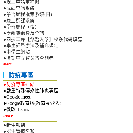
●線上申請重補修
●成績查詢系統
●學習歷程檔案系統(日)
●線上選課系統
●學習歷程（夜）
●學雜費繳費及查詢
●四技二專【甄選入學】校系代碼填寫
●學生評量辦法及補充規定
●中學生網站
●後期中等教育普查問卷
more
防疫專區
●防疫專區連結
●嚴重特殊傳染性肺炎專區
●Google meet
●Google教育版(教育雲登入)
●微軟 Teams
新生專區
more
●新生報到
●招生管道名額