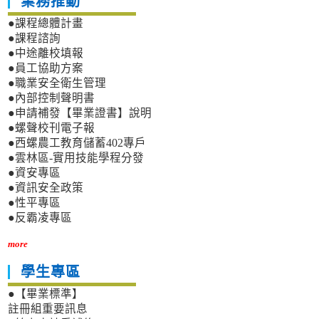
業務推動
●課程總體計畫
●課程諮詢
●中途離校填報
●員工協助方案
●職業安全衛生管理
●內部控制聲明書
●申請補發【畢業證書】說明
●螺聲校刊電子報
●西螺農工教育儲蓄402專戶
●雲林區-實用技能學程分發
●資安專區
●資訊安全政策
●性平專區
●反霸凌專區
more
學生專區
●【畢業標準】
註冊組重要訊息