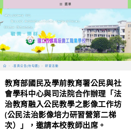
跳
選單
轉
至
主
要
內
容
>
-首頁公告(勿勾選)
>
研習活動
教育部國民及學前教育署公民與社
會學科中心與司法院合作辦理「法
治教育融入公民教學之影像工作坊
(公民法治影像培力研習營第二梯
次）」，邀請本校教師出席。