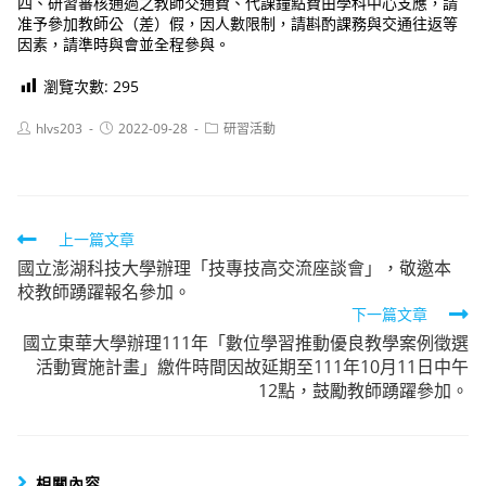
四、研習審核通過之教師交通費、代課鐘點費由學科中心支應，請
准予參加教師公（差）假，因人數限制，請斟酌課務與交通往返等
因素，請準時與會並全程參與。
瀏覽次數:
295
Post
Post
Post
hlvs203
2022-09-28
研習活動
author:
published:
category:
Read
上一篇文章
國立澎湖科技大學辦理「技專技高交流座談會」，敬邀本
more
校教師踴躍報名參加。
articles
下一篇文章
國立東華大學辦理111年「數位學習推動優良教學案例徵選
活動實施計畫」繳件時間因故延期至111年10月11日中午
12點，鼓勵教師踴躍參加。
相關內容