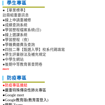
學生專區
●【畢業標準】
註冊組重要訊息
●線上申請重補修
●成績查詢系統
●學習歷程檔案系統(日)
●線上選課系統
●學習歷程（夜）
●學雜費繳費及查詢
●四技二專【甄選入學】校系代碼填寫
●學生評量辦法及補充規定
●中學生網站
●後期中等教育普查問卷
more
防疫專區
●防疫專區連結
●嚴重特殊傳染性肺炎專區
●Google meet
●Google教育版(教育雲登入)
●微軟 Teams