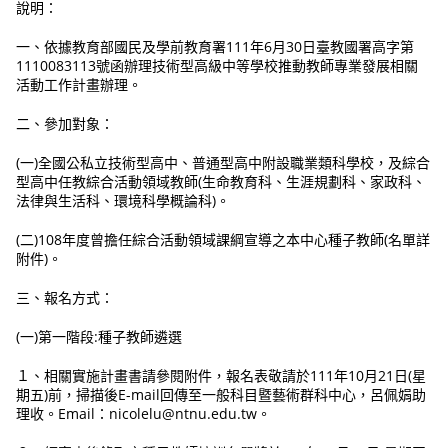
說明：
一、依據教育部國民及學前教育署111年6月30日臺教國署高字第
1110083113號函辦理技術型高級中等學校推動教師專業發展相關
活動工作計畫辦理。
二、參加對象：
(一)全國公私立技術型高中、普通型高中附設職業類科學校，及綜合
型高中任教綜合活動領域教師(生命教育科、生涯規劃科、家政科、
法律與生活科、環境科學概論科)。
(二)108年度曾擔任綜合活動領域課綱宣導之本中心種子教師(名單詳
附件)。
三、報名方式：
(一)第一階段:種子教師遴選
１、相關實施計畫書請參閱附件，報名表敬請於111年10月21日(星
期五)前，掃描後E-mail回傳至一般科目暨藝術群科中心，呂佩娟助
理收。Email：nicolelu@ntnu.edu.tw。