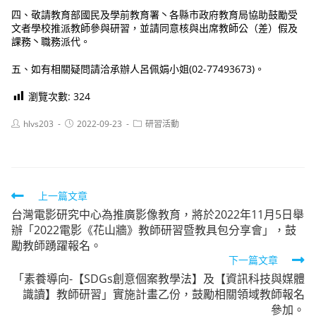
四、敬請教育部國民及學前教育署丶各縣市政府教育局協助鼓勵受
文者學校推派教師參與研習，並請同意核與出席教師公（差）假及
課務丶職務派代。
五、如有相關疑問請洽承辦人呂佩娟小姐(02-77493673)。
瀏覽次數:
324
Post
Post
Post
hlvs203
2022-09-23
研習活動
author:
published:
category:
Read
上一篇文章
台灣電影研究中心為推廣影像教育，將於2022年11月5日舉
more
辦「2022電影《花山牆》教師研習暨教具包分享會」，鼓
articles
勵教師踴躍報名。
下一篇文章
「素養導向-【SDGs創意個案教學法】及【資訊科技與媒體
識讀】教師研習」實施計畫乙份，鼓勵相關領域教師報名
參加。