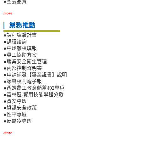
●空氣品質
more
業務推動
●課程總體計畫
●課程諮詢
●中途離校填報
●員工協助方案
●職業安全衛生管理
●內部控制聲明書
●申請補發【畢業證書】說明
●螺聲校刊電子報
●西螺農工教育儲蓄402專戶
●雲林區-實用技能學程分發
●資安專區
●資訊安全政策
●性平專區
●反霸凌專區
more