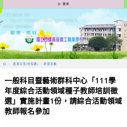
跳
選單
轉
至
主
要
內
容
>
-首頁公告(勿勾選)
>
研習活動
一般科目暨藝術群科中心「111學
年度綜合活動領域種子教師培訓徵
選」實施計畫1份，請綜合活動領域
教師報名參加