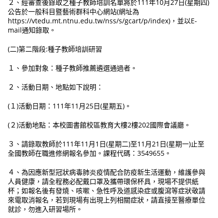
２、經審查後錄取之種子教師培訓名單將於111年10月27日(星期四)
公告於一般科目暨藝術群科中心網站(網址為
https://vtedu.mt.ntnu.edu.tw/nss/s/gcart/p/index)，並以E-
mail通知錄取。
(二)第二階段:種子教師培訓研習
１、參加對象：種子教師推薦遴選通過者。
２、活動日期、地點如下說明：
(１)活動日期：111年11月25日(星期五)。
(２)活動地點：本校圖書館校區教育大樓2樓202國際會議廳。
３、請錄取教師於111年11月1日(星期二)至11月21日(星期一)止至
全國教師在職進修網報名參加。課程代碼：3549655。
４、為因應新型冠狀病毒肺炎疫情配合防疫新生活運動，維護參與
人員健康，請全程務必配戴口罩及攜帶環保杯具，現場不提供紙
杯；如報名後有發燒、咳嗽、急性呼及道感染症或腹瀉等症狀敬請
來電取消報名，若到現場有出現上列相關症狀，請直接至醫療單位
就診，勿進入研習場所。