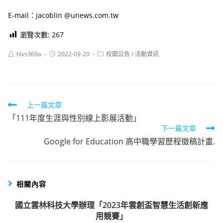
E-mail：jacoblin @unews.com.tw
瀏覽次數:
267
Post
Post
Post
hlvs369a
2022-09-20
校園公告
/
活動資訊
author:
published:
category:
Read
上一篇文章
「111年度生涯與性別線上影展活動」
more
下一篇文章
articles
Google for Education 高中職學習歷程徵稿計畫.
相關內容
國立雲林科技大學辦理「2023年雲創盃智慧生活創新應
用競賽」