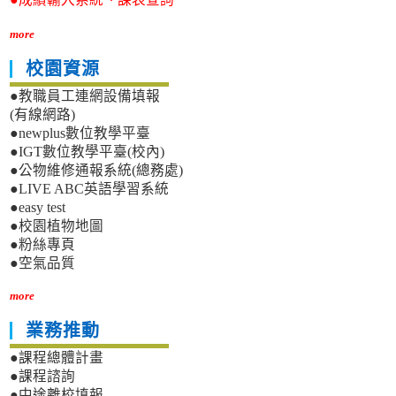
more
校園資源
●教職員工連網設備填報
(有線網路)
●newplus數位教學平臺
●IGT數位教學平臺(校內)
●公物維修通報系統(總務處)
●LIVE ABC英語學習系統
●easy test
●校園植物地圖
●粉絲專頁
●空氣品質
more
業務推動
●課程總體計畫
●課程諮詢
●中途離校填報