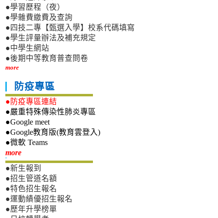
●學習歷程（夜）
●學雜費繳費及查詢
●四技二專【甄選入學】校系代碼填寫
●學生評量辦法及補充規定
●中學生網站
●後期中等教育普查問卷
more
防疫專區
●防疫專區連結
●嚴重特殊傳染性肺炎專區
●Google meet
●Google教育版(教育雲登入)
●微軟 Teams
新生專區
more
●新生報到
●招生管道名額
●特色招生報名
●運動績優招生報名
●歷年升學榜單