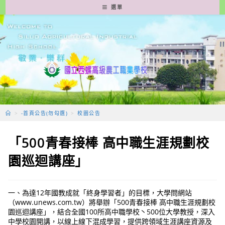
跳
選單
轉
至
主
要
內
容
>
-首頁公告(勿勾選)
>
校園公告
「500青春接棒 高中職生涯規劃校
園巡迴講座」
一、為達12年國教成就「終身學習者」的目標，大學問網站
（www.unews.com.tw）將舉辦「500青春接棒 高中職生涯規劃校
園巡迴講座」，結合全國100所高中職學校丶500位大學教授，深入
中學校園開講，以線上線下混成學習，提供跨領域生涯講座資源及