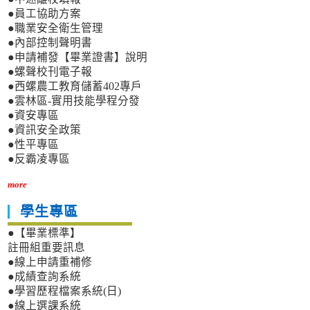
●員工協助方案
●職業安全衛生管理
●內部控制聲明書
●申請補發【畢業證書】說明
●螺聲校刊電子報
●西螺農工教育儲蓄402專戶
●雲林區-實用技能學程分發
●資安專區
●資訊安全政策
●性平專區
●反霸凌專區
more
學生專區
●【畢業標準】
註冊組重要訊息
●線上申請重補修
●成績查詢系統
●學習歷程檔案系統(日)
●線上選課系統