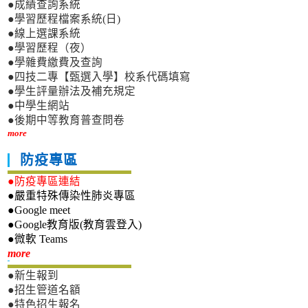
●成績查詢系統
●學習歷程檔案系統(日)
●線上選課系統
●學習歷程（夜）
●學雜費繳費及查詢
●四技二專【甄選入學】校系代碼填寫
●學生評量辦法及補充規定
●中學生網站
●後期中等教育普查問卷
more
防疫專區
●防疫專區連結
●嚴重特殊傳染性肺炎專區
●Google meet
●Google教育版(教育雲登入)
●微軟 Teams
新生專區
more
●新生報到
●招生管道名額
●特色招生報名