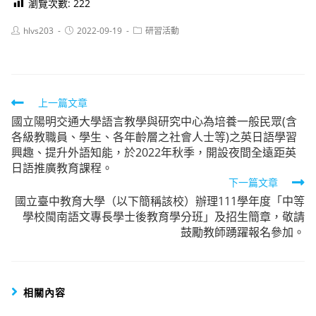
瀏覽次數:
222
Post
Post
Post
hlvs203
2022-09-19
研習活動
author:
published:
category:
Read
上一篇文章
國立陽明交通大學語言教學與研究中心為培養一般民眾(含
more
各級教職員、學生、各年齡層之社會人士等)之英日語學習
articles
興趣、提升外語知能，於2022年秋季，開設夜間全遠距英
日語推廣教育課程。
下一篇文章
國立臺中教育大學（以下簡稱該校）辦理111學年度「中等
學校閩南語文專長學士後教育學分班」及招生簡章，敬請
鼓勵教師踴躍報名參加。
相關內容