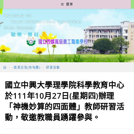
跳
選單
轉
至
主
要
內
容
>
-首頁公告(勿勾選)
>
研習活動
國立中興大學理學院科學教育中心
於111年10月27日(星期四)辦理
「神機妙算的四面體」教師研習活
動，敬邀教職員踴躍參與。