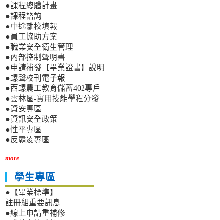
●課程總體計畫
●課程諮詢
●中途離校填報
●員工協助方案
●職業安全衛生管理
●內部控制聲明書
●申請補發【畢業證書】說明
●螺聲校刊電子報
●西螺農工教育儲蓄402專戶
●雲林區-實用技能學程分發
●資安專區
●資訊安全政策
●性平專區
●反霸凌專區
more
學生專區
●【畢業標準】
註冊組重要訊息
●線上申請重補修