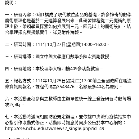
說明：
一、研習內容：0和1構成了現代數位產品的基礎，許多神奇的數學
魔術原理也是基於二元運算發展出來。此研習課程從二元魔術的原
理出發，帶領學員探索如何推展到三元、四元以上的魔術設計，結
合學理探究與摺紙實作，詳見附件海報。
二、研習時間：111年10月27日(星期四)14:00~16:00。
三、研習講師：國立中興大學應用數學系陳宏賓副教授。
四、研習地點：本校理學大樓四樓409多功能教室。
五、報名方式：111年10月25日(星期二)17:00前至全國教師在職進
修資訊網報名，課程代碼為3543476。名額最多40名為原則。
六、本活動全程參與之教師由主辦單位統一線上登錄研習時數每場
次2小時。
七、本活動將遵照相關防疫規定辦理，並依據中央流行疫情指揮中
心指引作滾動式修正，活動即時訊息將同步公告於本中心網站：
http://cse.nchu.edu.tw/news2_single.php?id=49。