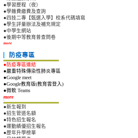
●學習歷程（夜）
●學雜費繳費及查詢
●四技二專【甄選入學】校系代碼填寫
●學生評量辦法及補充規定
●中學生網站
●後期中等教育普查問卷
more
防疫專區
●防疫專區連結
●嚴重特殊傳染性肺炎專區
●Google meet
●Google教育版(教育雲登入)
●微軟 Teams
新生專區
more
●新生報到
●招生管道名額
●特色招生報名
●運動績優招生報名
●歷年升學榜單