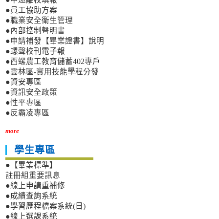
●員工協助方案
●職業安全衛生管理
●內部控制聲明書
●申請補發【畢業證書】說明
●螺聲校刊電子報
●西螺農工教育儲蓄402專戶
●雲林區-實用技能學程分發
●資安專區
●資訊安全政策
●性平專區
●反霸凌專區
more
學生專區
●【畢業標準】
註冊組重要訊息
●線上申請重補修
●成績查詢系統
●學習歷程檔案系統(日)
●線上選課系統