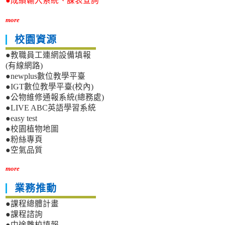
●成績輸入系統、課表查詢
more
校園資源
●教職員工連網設備填報
(有線網路)
●newplus數位教學平臺
●IGT數位教學平臺(校內)
●公物維修通報系統(總務處)
●LIVE ABC英語學習系統
●easy test
●校園植物地圖
●粉絲專頁
●空氣品質
more
業務推動
●課程總體計畫
●課程諮詢
●中途離校填報