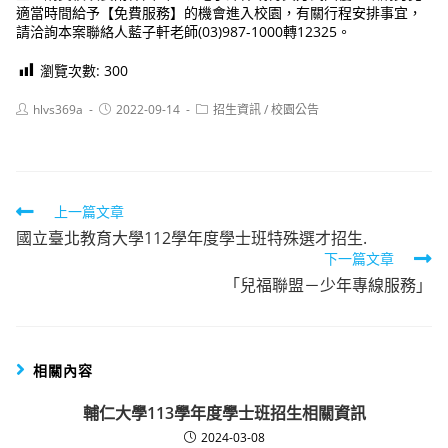
適當時間給予【免費服務】的機會進入校園，有關行程安排事宜，
請洽詢本案聯絡人藍子軒老師(03)987-1000轉12325。
瀏覽次數:
300
Post
Post
Post
hlvs369a
2022-09-14
招生資訊
/
校園公告
author:
published:
category:
Read
上一篇文章
國立臺北教育大學112學年度學士班特殊選才招生.
more
下一篇文章
articles
「兒福聯盟－少年專線服務」
相關內容
輔仁大學113學年度學士班招生相關資訊
2024-03-08