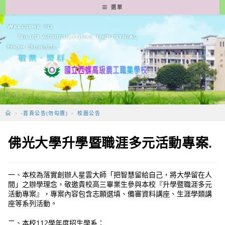
跳
選單
轉
至
主
要
內
容
>
-首頁公告(勿勾選)
>
校園公告
佛光大學升學暨職涯多元活動專案.
一、本校為落實創辦人星雲大師「把智慧留給自己，將大學留在人
間」之辦學理念，敬邀貴校高三畢業生參與本校『升學暨職涯多元
活動專案』，專案內容包含志願選填、備審資料講座、生涯學類講
座等系列活動。
二、本校112學年度招生學系：