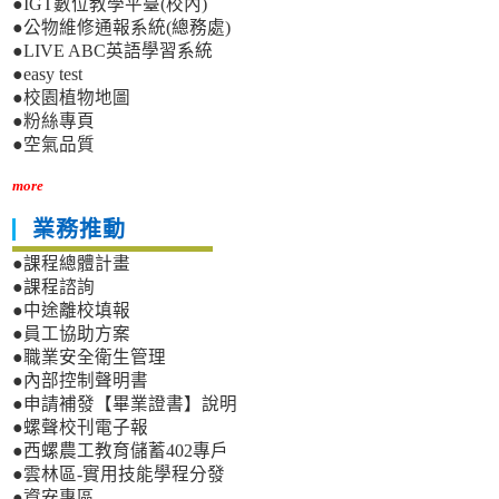
●IGT數位教學平臺(校內)
●公物維修通報系統(總務處)
●LIVE ABC英語學習系統
●easy test
●校園植物地圖
●粉絲專頁
●空氣品質
more
業務推動
●課程總體計畫
●課程諮詢
●中途離校填報
●員工協助方案
●職業安全衛生管理
●內部控制聲明書
●申請補發【畢業證書】說明
●螺聲校刊電子報
●西螺農工教育儲蓄402專戶
●雲林區-實用技能學程分發
●資安專區