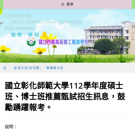
跳
選單
轉
至
主
要
內
容
>
-首頁公告(勿勾選)
>
教職員公告
國立彰化師範大學112學年度碩士
班、博士班推薦甄試招生訊息，鼓
勵踴躍報考。
說明：