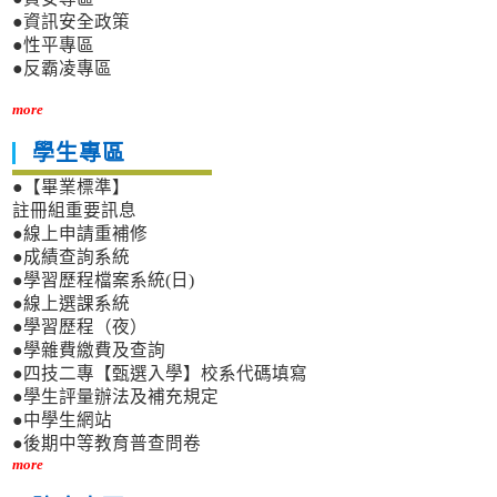
●資訊安全政策
●性平專區
●反霸凌專區
more
學生專區
●【畢業標準】
註冊組重要訊息
●線上申請重補修
●成績查詢系統
●學習歷程檔案系統(日)
●線上選課系統
●學習歷程（夜）
●學雜費繳費及查詢
●四技二專【甄選入學】校系代碼填寫
●學生評量辦法及補充規定
●中學生網站
●後期中等教育普查問卷
more