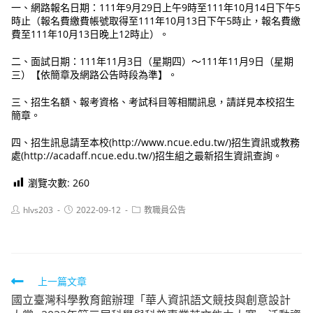
一、網路報名日期：111年9月29日上午9時至111年10月14日下午5
時止（報名費繳費帳號取得至111年10月13日下午5時止，報名費繳
費至111年10月13日晚上12時止）。
二、面試日期：111年11月3日（星期四）～111年11月9日（星期
三）【依簡章及網路公告時段為準】。
三、招生名額、報考資格、考試科目等相關訊息，請詳見本校招生
簡章。
四、招生訊息請至本校(http://www.ncue.edu.tw/)招生資訊或教務
處(http://acadaff.ncue.edu.tw/)招生組之最新招生資訊查詢。
瀏覽次數:
260
Post
Post
Post
hlvs203
2022-09-12
教職員公告
author:
published:
category:
Read
上一篇文章
國立臺灣科學教育館辦理「華人資訊語文競技與創意設計
more