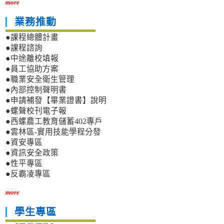
more
業務推動
●課程總體計畫
●課程諮詢
●中途離校填報
●員工協助方案
●職業安全衛生管理
●內部控制聲明書
●申請補發【畢業證書】說明
●螺聲校刊電子報
●西螺農工教育儲蓄402專戶
●雲林區-實用技能學程分發
●資安專區
●資訊安全政策
●性平專區
●反霸凌專區
more
學生專區