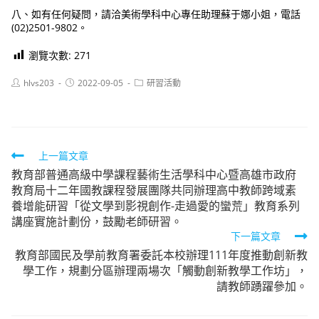
八、如有任何疑問，請洽美術學科中心專任助理蘇于娜小姐，電話
(02)2501-9802。
瀏覽次數:
271
Post
Post
Post
hlvs203
2022-09-05
研習活動
author:
published:
category:
Read
上一篇文章
教育部普通高級中學課程藝術生活學科中心暨高雄市政府
more
教育局十二年國教課程發展團隊共同辦理高中教師跨域素
articles
養增能研習「從文學到影視創作-走過愛的蠻荒」教育系列
講座實施計劃份，鼓勵老師研習。
下一篇文章
教育部國民及學前教育署委託本校辦理111年度推動創新教
學工作，規劃分區辦理兩場次「觸動創新教學工作坊」，
請教師踴躍參加。