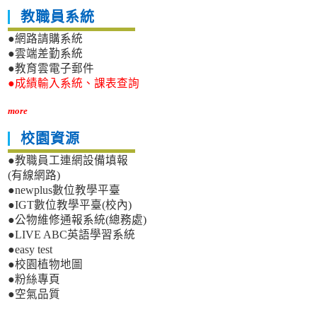
教職員系統
●網路請購系統
●雲端差勤系統
●教育雲電子郵件
●成績輸入系統、課表查詢
more
校園資源
●教職員工連網設備填報
(有線網路)
●newplus數位教學平臺
●IGT數位教學平臺(校內)
●公物維修通報系統(總務處)
●LIVE ABC英語學習系統
●easy test
●校園植物地圖
●粉絲專頁
●空氣品質