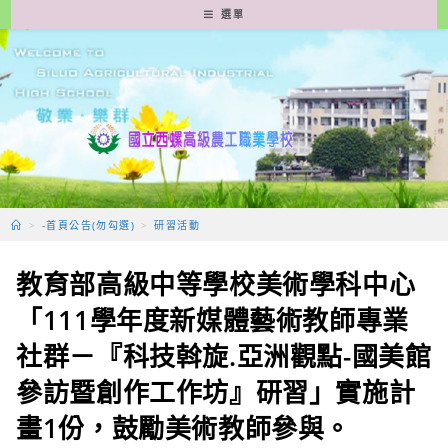
跳
選單
轉
至
主
要
內
容
>
-首頁公告(勿勾選)
>
研習活動
教育部高級中等學校美術學科中心
「111學年度新媒體藝術教師專業
社群－『科技斡旋.亞洲觀點-國美館
參訪暨創作工作坊』研習」實施計
畫1份，鼓勵美術教師參與。