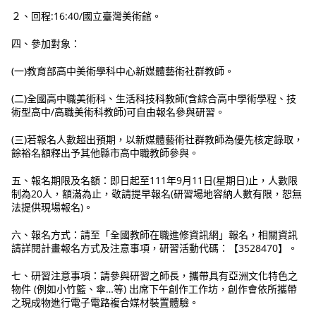
２、回程:16:40/國立臺灣美術館。
四、參加對象：
(一)教育部高中美術學科中心新媒體藝術社群教師。
(二)全國高中職美術科、生活科技科教師(含綜合高中學術學程、技
術型高中/高職美術科教師)可自由報名參與研習。
(三)若報名人數超出預期，以新媒體藝術社群教師為優先核定錄取，
餘裕名額釋出予其他縣市高中職教師參與。
五、報名期限及名額：即日起至111年9月11日(星期日)止，人數限
制為20人，額滿為止，敬請提早報名(研習場地容納人數有限，恕無
法提供現場報名)。
六、報名方式：請至「全國教師在職進修資訊網」報名，相關資訊
請詳閱計畫報名方式及注意事項，研習活動代碼：【3528470】。
七、研習注意事項：請參與研習之師長，攜帶具有亞洲文化特色之
物件 (例如小竹籃、傘…等) 出席下午創作工作坊，創作會依所攜帶
之現成物進行電子電路複合媒材裝置體驗。