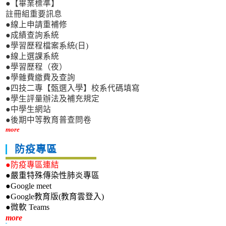
●【畢業標準】
註冊組重要訊息
●線上申請重補修
●成績查詢系統
●學習歷程檔案系統(日)
●線上選課系統
●學習歷程（夜）
●學雜費繳費及查詢
●四技二專【甄選入學】校系代碼填寫
●學生評量辦法及補充規定
●中學生網站
●後期中等教育普查問卷
more
防疫專區
●防疫專區連結
●嚴重特殊傳染性肺炎專區
●Google meet
●Google教育版(教育雲登入)
●微軟 Teams
新生專區
more