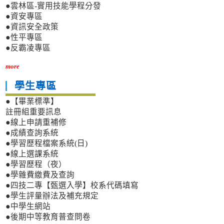
●雲林區-實用技能學程分發
●資安專區
●資訊安全政策
●性平專區
●反霸凌專區
more
學生專區
●【畢業標準】
註冊組重要訊息
●線上申請重補修
●成績查詢系統
●學習歷程檔案系統(日)
●線上選課系統
●學習歷程（夜）
●學雜費繳費及查詢
●四技二專【甄選入學】校系代碼填寫
●學生評量辦法及補充規定
●中學生網站
●後期中等教育普查問卷