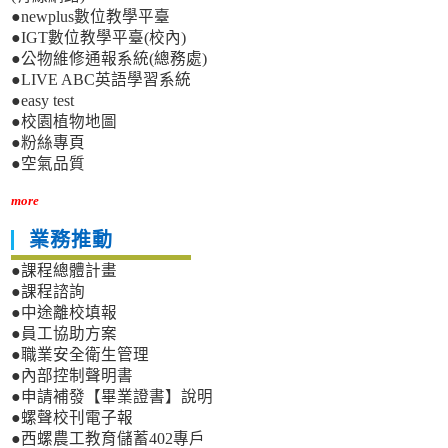
●newplus數位教學平臺
●IGT數位教學平臺(校內)
●公物維修通報系統(總務處)
●LIVE ABC英語學習系統
●easy test
●校園植物地圖
●粉絲專頁
●空氣品質
more
業務推動
●課程總體計畫
●課程諮詢
●中途離校填報
●員工協助方案
●職業安全衛生管理
●內部控制聲明書
●申請補發【畢業證書】說明
●螺聲校刊電子報
●西螺農工教育儲蓄402專戶