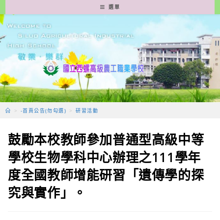
跳
選單
轉
至
主
要
內
容
>
-首頁公告(勿勾選)
>
研習活動
鼓勵本校教師參加普通型高級中等
學校生物學科中心辦理之111學年
度全國教師增能研習「遺傳學的探
究與實作」。