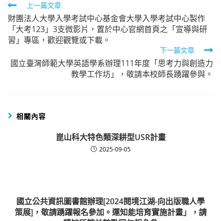
Read
上一篇文章
財團法人大學入學考試中心基金會大學入學考試中心製作
more
「大考123」3支微影片，置於中心官網首頁之「宣導與研
articles
習」專區，歡迎觀覽或下載。
下一篇文章
國立臺灣師範大學英語學系辦理111年度「思考力與創造力
教學工作坊」，敬請本校師長踴躍參與。
相關內容
崑山科大特色類深耕型USR計畫
2025-09-05
國立公共資訊圖書館辦理[2024閱境江湖-向出版職人學
策展]，敬請踴躍報名參加。運知能培育實施計畫」，請