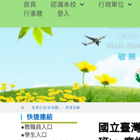
跳
首頁
認識本校
行政單位
轉
行事曆
登入
至
主
要
內
容
>
-首頁公告(勿勾選)
>
研習活動
快速連結
國立臺灣
●教職員入口
●學生入口