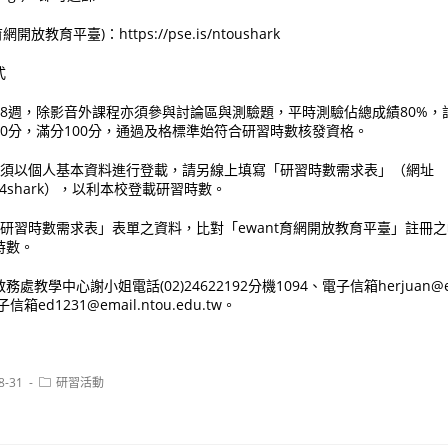
開放教育平臺)：https://pse.is/ntoushark
式
含8週，除影音外課程亦須參與討論區與測驗題，平時測驗佔總成績80%，
60分，滿分100分，通過及格標準始符合研習時數核發資格。
數，須以個人基本資料進行登載，請另線上填寫「研習時數需求表」（網址
/220914shark），以利本校登載研習時數。
「研習時數需求表」表單之資料，比對「ewant育網開放教育平臺」註冊
時數。
學中心謝小姐電話(02)24622192分機1094、電子信箱herjuan@email
ed1231@email.ntou.edu.tw。
Post
8-31
研習活動
category: