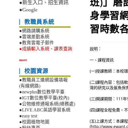
班)」
●新生入口、招生資訊
●Google
身學習
教職員系統
習時數
●網路請購系統
●雲端差勤系統
●教育雲電子郵件
說明：
●成績輸入系統、課表查詢
一、課程資訊
more
校園資源
(一)授課教師：本校
●教職員工連網設備填報
(二)課程內容：包
(有線網路)
灣的研究以及鯊魚保
●newplus數位教學平臺
●IGT數位教學平臺(校內)
(三)開課期間：111年
●公物維修通報系統(總務處)
(四)課程全程免費，
●LIVE ABC英語學習系統
●easy test
(五)上課方式：本課
●校園植物地圖
(http://www.ewa
●粉絲專頁