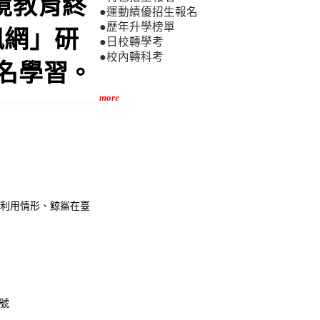
境教育終
●運動績優招生報名
●歷年升學榜單
訊網」研
●日校轉學考
●校內轉科考
名學習。
more
及利用情形、鯨鯊在臺
帳號