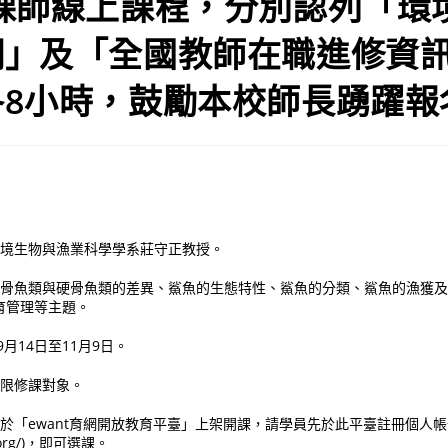
磨課師線上課程，分別認列「環
網」及「全國教師在職進修資
各8小時，鼓勵本校師長踴躍報
環境生物與漁業科學學系莊守正教授。
括軟骨魚類與硬骨魚類的差異、鯊魚的生態特性、鯊魚的分類、鯊魚的漁獲
育管理等主題。
9月14日至11月9日。
不限修課對象。
程於「ewant育網開放教育平臺」上架開課，請學員先於此平臺註冊個人
nt.org/)，即可選課。