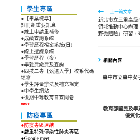
學生專區
Read
上一篇文章
●【畢業標準】
新北市立三重高級
more
註冊組重要訊息
領域推動中心辦理
articles
●線上申請重補修
野微體驗」研習，
●成績查詢系統
●學習歷程檔案系統(日)
●線上選課系統
●學習歷程（夜）
相關內容
●學雜費繳費及查詢
●四技二專【甄選入學】校系代碼
臺中市立臺中女
填寫
●學生評量辦法及補充規定
●中學生網站
●後期中等教育普查問卷
more
教育部國民及學
優質化
防疫專區
●防疫專區連結
●嚴重特殊傳染性肺炎專區
●Google meet