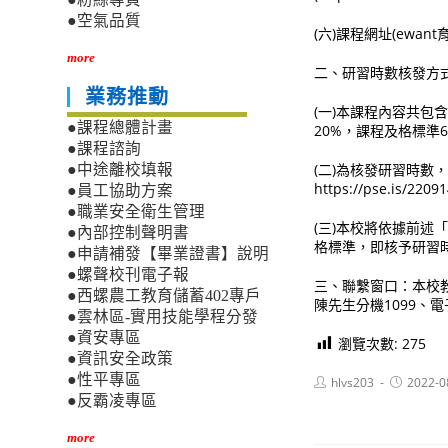
●空氣品質
(六)課程網址(ewant育網
more
二、研習時數核發方
業務推動
(一)本課程內容共包
●課程總體計畫
20%，課程及格標準
●課程諮詢
(二)為核發研習時
●中途離校填報
https://pse.is
●員工協助方案
●職業安全衛生管理
(三)本校將依據前述
●內部控制聲明書
格標準，即核予研習
●申請補發【畢業證書】說明
●螺聲校刊電子報
三、聯繫窗口：本校教務處教
●西螺農工教育儲蓄402專戶
陳先生分機1099、電子信箱
●雲林區-實用技能學程分發
●資安專區
瀏覽次數:
275
●資訊安全政策
●性平專區
Post
Post
hlvs203
2022-0
author:
published:
●反霸凌專區
more