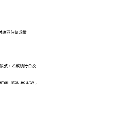
討論區佔總成績
之帳號，若成績符合及
.ntou.edu.tw；