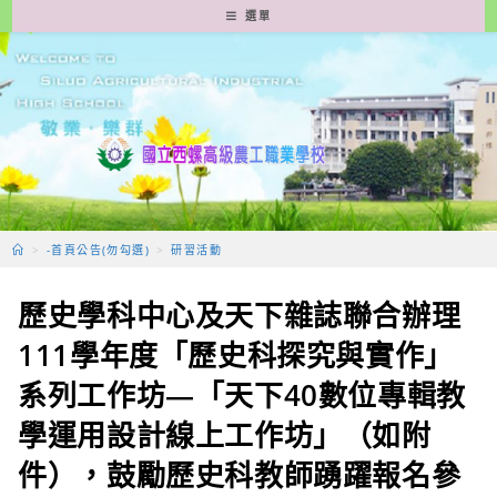
跳
選單
轉
至
主
要
內
容
>
-首頁公告(勿勾選)
>
研習活動
歷史學科中心及天下雜誌聯合辦理
111學年度「歷史科探究與實作」
系列工作坊—「天下40數位專輯教
學運用設計線上工作坊」（如附
件），鼓勵歷史科教師踴躍報名參