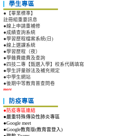
學生專區
●【畢業標準】
註冊組重要訊息
●線上申請重補修
●成績查詢系統
●學習歷程檔案系統(日)
●線上選課系統
●學習歷程（夜）
●學雜費繳費及查詢
●四技二專【甄選入學】校系代碼填寫
●學生評量辦法及補充規定
●中學生網站
●後期中等教育普查問卷
more
防疫專區
●防疫專區連結
●嚴重特殊傳染性肺炎專區
●Google meet
●Google教育版(教育雲登入)
●微軟 Teams