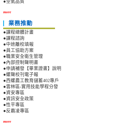
●空氣品質
more
業務推動
●課程總體計畫
●課程諮詢
●中途離校填報
●員工協助方案
●職業安全衛生管理
●內部控制聲明書
●申請補發【畢業證書】說明
●螺聲校刊電子報
●西螺農工教育儲蓄402專戶
●雲林區-實用技能學程分發
●資安專區
●資訊安全政策
●性平專區
●反霸凌專區
more