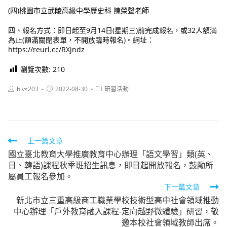
(四)桃園市立武陵高級中學歷史科 陳榮聲老師
四、報名方式：即日起至9月14日(星期三)前完成報名，或32人額滿
為止(額滿關閉表單，不開放臨時報名)。網址：
https://reurl.cc/RXjndz
瀏覽次數:
210
Post
Post
Post
hlvs203
2022-08-30
研習活動
author:
published:
category:
Read
上一篇文章
國立臺北教育大學推廣教育中心辦理「語文學習」類(英、
more
日、韓語)課程秋季班招生訊息，即日起開放報名，鼓勵所
articles
屬員工報名參加。
下一篇文章
新北市立三重高級商工職業學校技術型高中社會領域推動
中心辦理「戶外教育融入課程-定向越野微體驗」研習，敬
邀本校社會領域教師出席。