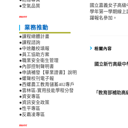
國立嘉義女子高級
more
●空氣品質
學年第一學期線上
articles
more
躍報名參加。
業務推動
●課程總體計畫
●課程諮詢
相關內容
●中途離校填報
●員工協助方案
●職業安全衛生管理
國立新竹高級中
●內部控制聲明書
●申請補發【畢業證書】說明
●螺聲校刊電子報
●西螺農工教育儲蓄402專戶
●雲林區-實用技能學程分發
「教育部補助高
●資安專區
●資訊安全政策
●性平專區
●反霸凌專區
more