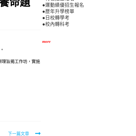
素養命題
●運動績優招生報名
●歷年升學榜單
●日校轉學考
●校內轉科考
more
理。
同辦理旨揭工作坊，實施
下一篇文章