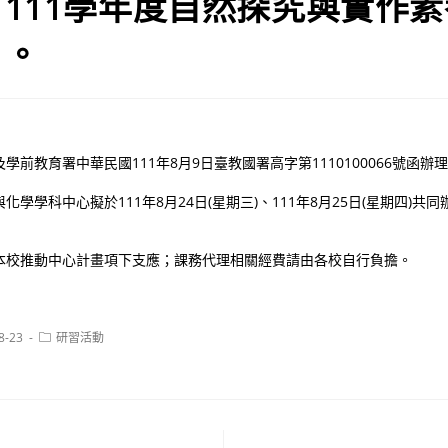
111學年度自然探究與實作
」。
前教育署中華民國111年8月9日臺教國署高字第1110100066號函辦
學學科中心擬於111年8月24日(星期三)、111年8月25日(星期四)共
本校推動中心計畫項下支應；課務代理相關經費請由各校自行負擔。
Post
8-23
研習活動
category: