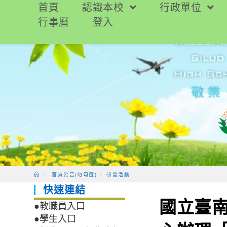
跳
首頁
認識本校
行政單位
轉
行事曆
登入
至
主
要
內
容
>
-首頁公告(勿勾選)
>
研習活動
快速連結
國立臺
●教職員入口
●學生入口