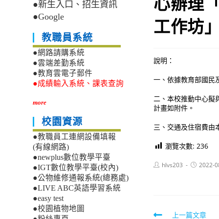
心辦理「
●新生入口、招生資訊
●Google
工作坊
教職員系統
●網路請購系統
說明：
●雲端差勤系統
●教育雲電子郵件
一、依據教育部國民及學
●成績輸入系統、課表查詢
二、本校推動中心擬與化
more
計畫如附件。
校園資源
三、交通及住宿費由
●教職員工連網設備填報
瀏覽次數:
236
(有線網路)
●newplus數位教學平臺
Post
Post
hlvs203
2022-0
●IGT數位教學平臺(校內)
author:
published:
●公物維修通報系統(總務處)
●LIVE ABC英語學習系統
●easy test
●校園植物地圖
Read
上一篇文章
●粉絲專頁