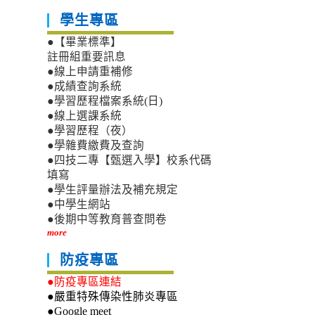
學生專區
●【畢業標準】
註冊組重要訊息
●線上申請重補修
●成績查詢系統
●學習歷程檔案系統(日)
●線上選課系統
●學習歷程（夜）
●學雜費繳費及查詢
●四技二專【甄選入學】校系代碼
填寫
●學生評量辦法及補充規定
●中學生網站
●後期中等教育普查問卷
more
防疫專區
●防疫專區連結
●嚴重特殊傳染性肺炎專區
●Google meet