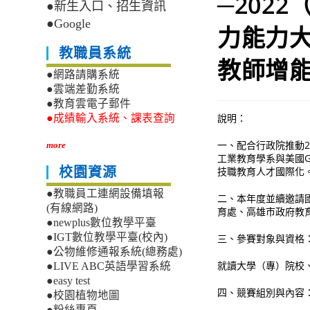
─202
●新生入口、招生資訊
●Google
力能力
教職員系統
教師增
●網路請購系統
●雲端差勤系統
●教育雲電子郵件
說明：
●成績輸入系統、課表查詢
一、配合行政院推動
more
工業教育學系與美國
技職教育人才國際化
校園資源
●教職員工連網設備填報
二、本年度並續邀請
(有線網路)
育處、高雄市政府教
●newplus數位教學平臺
●IGT數位教學平臺(校內)
三、參賽對象與資格
●公物維修通報系統(總務處)
就讀大學（專）院校
●LIVE ABC英語學習系統
●easy test
四、競賽組別與內容
●校園植物地圖
●粉絲專頁