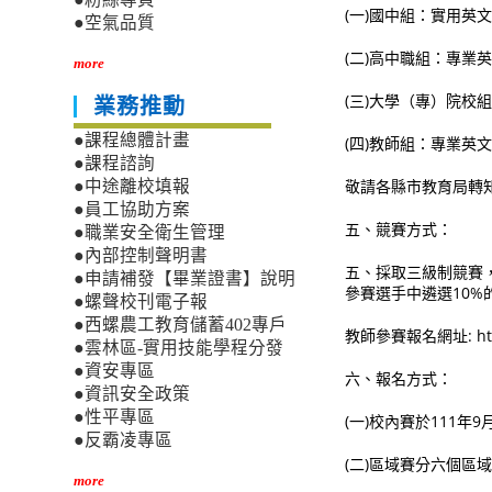
(一)國中組：實用英
●空氣品質
(二)高中職組：專業
more
(三)大學（專）院
業務推動
●課程總體計畫
(四)教師組：專業英
●課程諮詢
敬請各縣市教育局轉知
●中途離校填報
●員工協助方案
五、競賽方式：
●職業安全衛生管理
●內部控制聲明書
五、採取三級制競賽
●申請補發【畢業證書】說明
參賽選手中遴選10
●螺聲校刊電子報
●西螺農工教育儲蓄402專戶
教師參賽報名網址: https
●雲林區-實用技能學程分發
●資安專區
六、報名方式：
●資訊安全政策
●性平專區
(一)校內賽於111
●反霸凌專區
(二)區域賽分六個
more