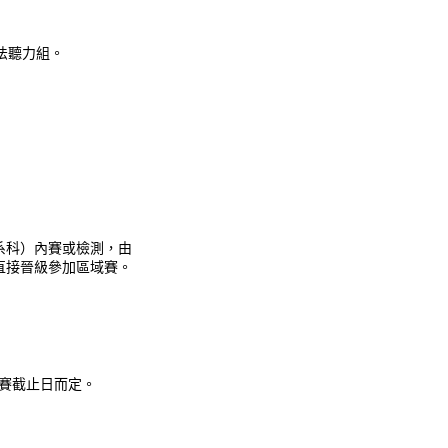
法聽力組。
系科）內賽或檢測，由
直接晉級參加區域賽。
域賽截止日而定。