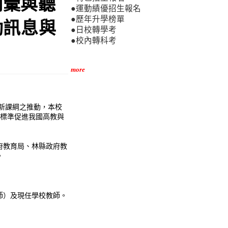
詞彙與聽
●運動績優招生報名
●歷年升學榜單
動訊息與
●日校轉學考
●校內轉科考
more
程新課綱之推動，本校
能標準促進我國高教與
府教育局、林縣政府教
。
師）及現任學校教師。