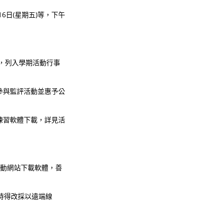
月16日(星期五)等，下午
，列入學期活動行事
參與監評活動並惠予公
練習軟體下載，詳見活
活動網站下載軟體，善
要時得改採以遠端線