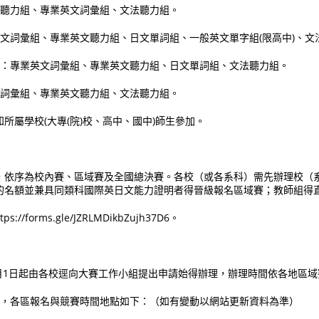
文聽力組、專業英文詞彙組、文法聽力組。
英文詞彙組、專業英文聽力組、日文單詞組、一般英文單字組(限高中)、文
校組：專業英文詞彙組、專業英文聽力組、日文單詞組、文法聽力組。
文詞彙組、專業英文聽力組、文法聽力組。
所屬學校(大專(院)校、高中、國中)師生參加。
，依序為校內賽、區域賽及全國總決賽。各校（或各系科）需先辦理校（
%的名額並兼具同類科國際英日文能力證明者得晉級報名區域賽；教師組得
://forms.gle/JZRLMDikbZujh37D6。
年9月1日起由各校逕向大賽工作小組提出申請始得辦理，辦理時間依各地區
區域，各區報名與競賽時間地點如下：（如有變動以網站更新資料為準）