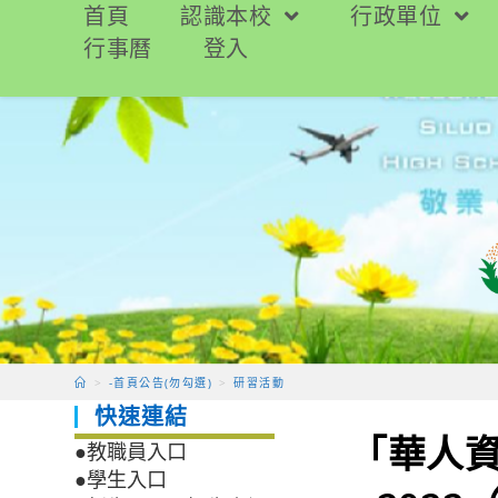
跳
首頁
認識本校
行政單位
轉
行事曆
登入
至
主
要
內
容
>
-首頁公告(勿勾選)
>
研習活動
快速連結
「華人
●教職員入口
●學生入口