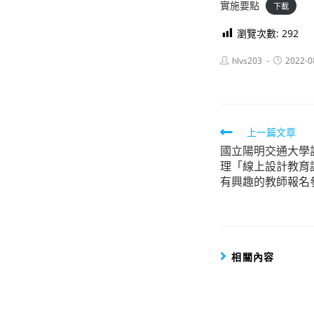
實施要點
下載
瀏覽次數:
292
Post
Post
hlvs203
2022-0
author:
published:
Read
上一篇文章
國立陽明交通大學訂
more
理「線上設計教育
articles
有興趣的教師報名
相關內容