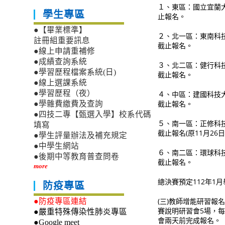
１、東區：國立宜蘭大
學生專區
止報名。
●【畢業標準】
２、北一區：東南科技
註冊組重要訊息
截止報名。
●線上申請重補修
●成績查詢系統
３、北二區：健行科技
●學習歷程檔案系統(日)
截止報名。
●線上選課系統
●學習歷程（夜）
４、中區：建國科技大
截止報名。
●學雜費繳費及查詢
●四技二專【甄選入學】校系代碼
５、南一區：正修科技
填寫
截止報名(原11月26
●學生評量辦法及補充規定
●中學生網站
６、南二區：環球科技
●後期中等教育普查問卷
截止報名。
more
總決賽預定112年1
防疫專區
(三)教師增能研習
●防疫專區連結
賽說明研習會5場，每場
●嚴重特殊傳染性肺炎專區
會兩天前完成報名。
●Google meet