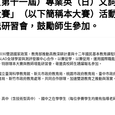
2（第十一屆）專業英（日）文
大賽」（以下簡稱本大賽）活
能研習會，鼓勵師生參加。
2030雙語國家政策、教育部推動高教深耕計畫與十二年國民基本教育課
GLAD全球學習與測評發展中心合作，以賽促學、以賽促用，運用國際職
。特辦理本大賽與教師增能研習會，敬邀貴校師生踴躍報名參加。
國立臺灣科學教育館、新北市政府教育局、桃園市政府教育局、臺中市政
育局、新竹市政府教育處等，共同合作辦理，加速雙語教育之推動與落實
：
、高中（含技術型高中）、國中之在學學生（每位參賽學生均需有指導老
：