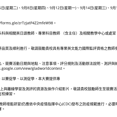
日(星期二)、9月8日(星期四)、9月12日(星期一)、9月14日(星期三)、9
orms.gle/zrTzJatP4Z2mfeW98。
系科與相關英日語教師、專業科目教師 （含主任）及相關教學中心或處室
評品質及順利進行，敬請鼓勵貴校具有專業英文能力國際監評資格之教師
名、競賽活動日期與地點、注意事項、評分規則及活動辦法說明、測評與
.google.com/view/gladworldcontest。
、以賽促學、以測促學，本大賽提供專
化線上與離線學習及測評的資源及操作介紹影片，敬請貴校鼓勵師生至競賽
在校練習。
教師增能研習)仍應依中央疫情指揮中心(CDC)發布之防疫規範進行，必
賽。