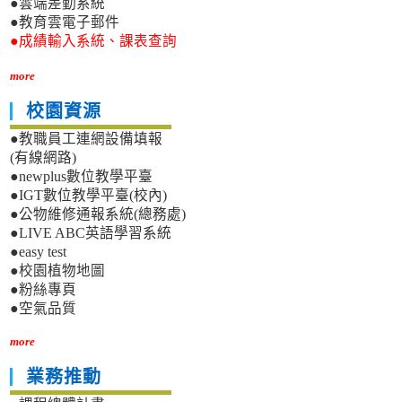
●雲端差勤系統
●教育雲電子郵件
●成績輸入系統、課表查詢
more
校園資源
●教職員工連網設備填報
(有線網路)
●newplus數位教學平臺
●IGT數位教學平臺(校內)
●公物維修通報系統(總務處)
●LIVE ABC英語學習系統
●easy test
●校園植物地圖
●粉絲專頁
●空氣品質
more
業務推動