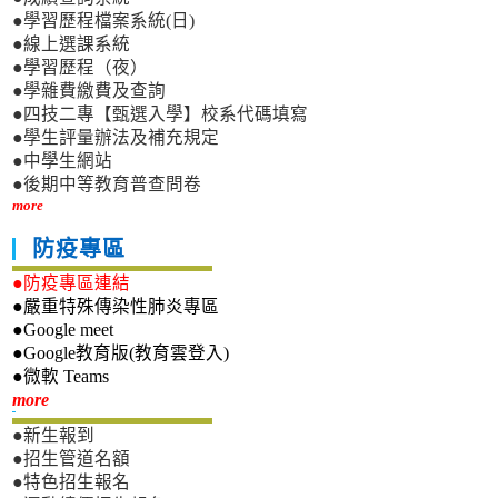
●學習歷程檔案系統(日)
●線上選課系統
●學習歷程（夜）
●學雜費繳費及查詢
●四技二專【甄選入學】校系代碼填寫
●學生評量辦法及補充規定
●中學生網站
●後期中等教育普查問卷
more
防疫專區
●防疫專區連結
●嚴重特殊傳染性肺炎專區
●Google meet
●Google教育版(教育雲登入)
●微軟 Teams
新生專區
more
●新生報到
●招生管道名額
●特色招生報名