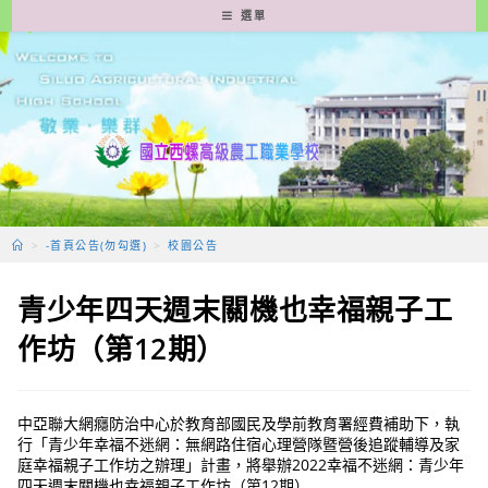
跳
選單
轉
至
主
要
內
容
>
-首頁公告(勿勾選)
>
校園公告
青少年四天週末關機也幸福親子工
作坊（第12期）
中亞聯大網癮防治中心於教育部國民及學前教育署經費補助下，執
行「青少年幸福不迷網：無網路住宿心理營隊暨營後追蹤輔導及家
庭幸福親子工作坊之辦理」計畫，將舉辦2022幸福不迷網：青少年
四天週末關機也幸福親子工作坊（第12期）.