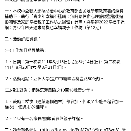
一、本校中亞聯大網癮防治中心於教育部國民及學前教育署的經費
補助下，執行「青少年幸福不迷網：無網路住宿心理營隊暨營後追
蹤輔導及家庭幸福親子工作坊之辦理」計畫，將舉辦2022幸福不迷
網：青少年四天週末關機也幸福親子工作坊（第12期）。
二、活動詳細資訊：
(一)工作坊日期與地點：
１、日期：第一梯次111年8月13日(六)至8月14日(日)、第二梯次
111年8月20日(六)至8月21日(日)。
２、活動地點：亞洲大學(臺中市霧峰區柳豐路500號)。
(二)招生對象：網路沉迷風險之10至18歲青少年。
１、鼓勵二梯次（連續兩個週末）都參加，但須至少能全程參加一
梯次(一個週末)的課程。
２、至少有一名家長/照顧者參與親子課程。
三、請至報名網站（https://forms.gle/PpM7V3cV9remT8vn8）進