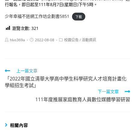
行報名，即日起至111年8月7日(星期日)下午5時。
少年幸福不迷網工作坊企劃書5851
下載
瀏覽次數:
321
Post
Post
Post
hlvs369a
2022-08-08
校園公告
/
活動資訊
author:
published:
category:
Read
上一篇文章
「2022年國立清華大學高中學生科學研究人才培育計畫化
more
學組招生考試」
articles
下一篇文章
111年度推展家庭教育人員數位媒體學習研習
相關內容