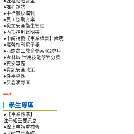
●課程總體計畫
●課程諮詢
●中途離校填報
●員工協助方案
●職業安全衛生管理
●內部控制聲明書
●申請補發【畢業證書】說明
●螺聲校刊電子報
●西螺農工教育儲蓄402專戶
●雲林區-實用技能學程分發
●資安專區
●資訊安全政策
●性平專區
●反霸凌專區
more
學生專區
●【畢業標準】
註冊組重要訊息
●線上申請重補修
●成績查詢系統