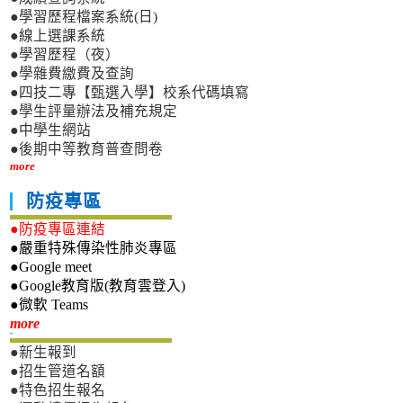
●學習歷程檔案系統(日)
●線上選課系統
●學習歷程（夜）
●學雜費繳費及查詢
●四技二專【甄選入學】校系代碼填寫
●學生評量辦法及補充規定
●中學生網站
●後期中等教育普查問卷
more
防疫專區
●防疫專區連結
●嚴重特殊傳染性肺炎專區
●Google meet
●Google教育版(教育雲登入)
●微軟 Teams
新生專區
more
●新生報到
●招生管道名額
●特色招生報名