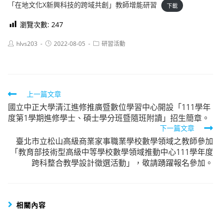
「在地文化X新興科技的跨域共創」教師增能研習
下載
瀏覽次數:
247
Post
Post
Post
hlvs203
2022-08-05
研習活動
author:
published:
category:
Read
上一篇文章
國立中正大學清江進修推廣暨數位學習中心開設「111學年
more
度第1學期進修學士、碩士學分班暨隨班附讀」招生簡章。
articles
下一篇文章
臺北市立松山高級商業家事職業學校數學領域之教師參加
「教育部技術型高級中等學校數學領域推動中心111學年度
跨科整合教學設計徵選活動」，敬請踴躍報名參加。
相關內容