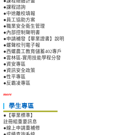
●課程總體計畫
●課程諮詢
●中途離校填報
●員工協助方案
●職業安全衛生管理
●內部控制聲明書
●申請補發【畢業證書】說明
●螺聲校刊電子報
●西螺農工教育儲蓄402專戶
●雲林區-實用技能學程分發
●資安專區
●資訊安全政策
●性平專區
●反霸凌專區
more
學生專區
●【畢業標準】
註冊組重要訊息
●線上申請重補修
●成績查詢系統