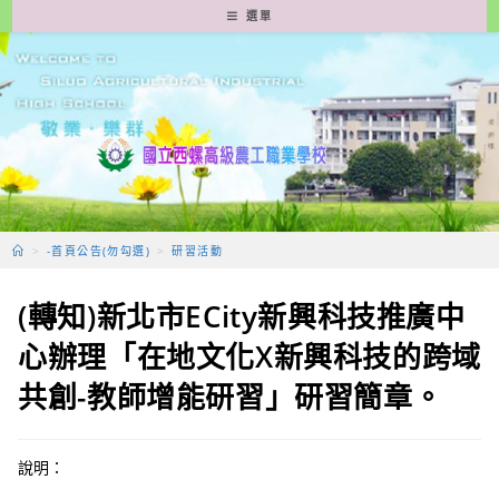
跳
選單
轉
至
主
要
內
容
>
-首頁公告(勿勾選)
>
研習活動
(轉知)新北市ECity新興科技推廣中
心辦理「在地文化X新興科技的跨域
共創-教師增能研習」研習簡章。
說明：