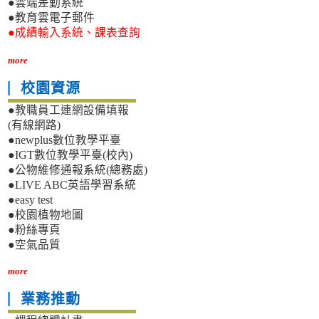
●雲端差勤系統
●教育雲電子郵件
●成績輸入系統、課表查詢
more
校園資源
●教職員工連網設備填報
(有線網路)
●newplus數位教學平臺
●IGT數位教學平臺(校內)
●公物維修通報系統(總務處)
●LIVE ABC英語學習系統
●easy test
●校園植物地圖
●粉絲專頁
●空氣品質
more
業務推動