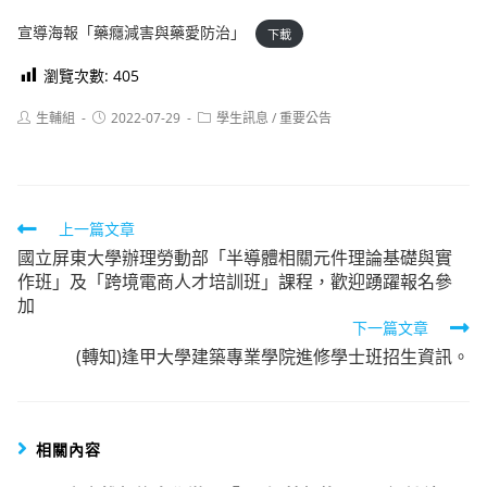
宣導海報「藥癮減害與藥愛防治」
下載
瀏覽次數:
405
Post
Post
Post
生輔組
2022-07-29
學生訊息
/
重要公告
author:
published:
category:
Read
上一篇文章
國立屏東大學辦理勞動部「半導體相關元件理論基礎與實
more
作班」及「跨境電商人才培訓班」課程，歡迎踴躍報名參
articles
加
下一篇文章
(轉知)逢甲大學建築專業學院進修學士班招生資訊。
相關內容