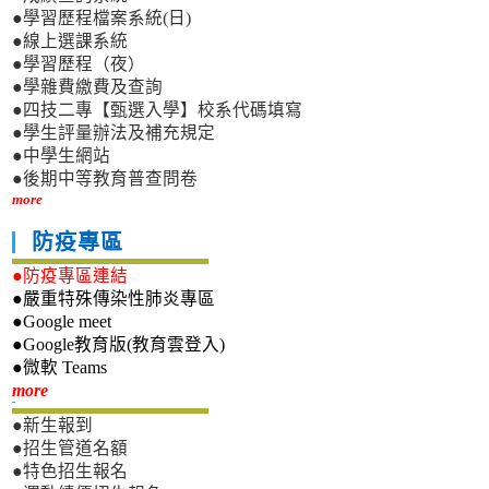
●學習歷程檔案系統(日)
●線上選課系統
●學習歷程（夜）
●學雜費繳費及查詢
●四技二專【甄選入學】校系代碼填寫
●學生評量辦法及補充規定
●中學生網站
●後期中等教育普查問卷
more
防疫專區
●防疫專區連結
●嚴重特殊傳染性肺炎專區
●Google meet
●Google教育版(教育雲登入)
●微軟 Teams
新生專區
more
●新生報到
●招生管道名額
●特色招生報名