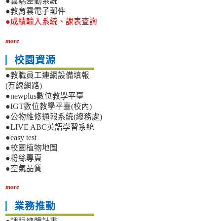
●雲端差勤系統
●教育雲電子郵件
●成績輸入系統、課表查詢
more
校園資源
●教職員工連網設備填報
(有線網路)
●newplus數位教學平臺
●IGT數位教學平臺(校內)
●公物維修通報系統(總務處)
●LIVE ABC英語學習系統
●easy test
●校園植物地圖
●粉絲專頁
●空氣品質
more
業務推動