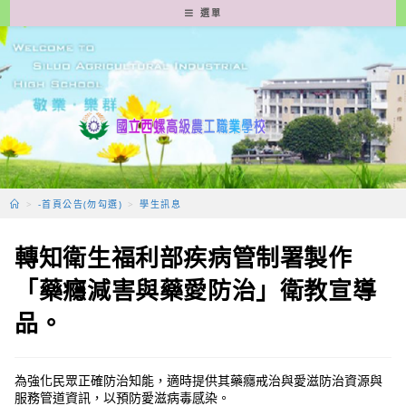
跳
選單
轉
至
主
要
內
容
>
-首頁公告(勿勾選)
>
學生訊息
轉知衛生福利部疾病管制署製作
「藥癮減害與藥愛防治」衛教宣導
品。
為強化民眾正確防治知能，適時提供其藥癮戒治與愛滋防治資源與
服務管道資訊，以預防愛滋病毒感染。