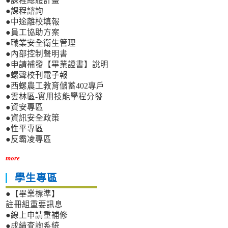
●課程總體計畫
●課程諮詢
●中途離校填報
●員工協助方案
●職業安全衛生管理
●內部控制聲明書
●申請補發【畢業證書】說明
●螺聲校刊電子報
●西螺農工教育儲蓄402專戶
●雲林區-實用技能學程分發
●資安專區
●資訊安全政策
●性平專區
●反霸凌專區
more
學生專區
●【畢業標準】
註冊組重要訊息
●線上申請重補修
●成績查詢系統