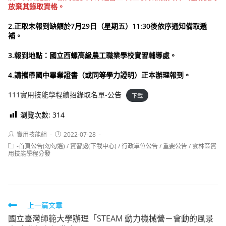
放棄其錄取資格。
2.正取未報到缺額於7月29日（星期五）11:30後依序通知備取遞
補。
3.
報到地點：國立西螺高級農工職業學校實習輔導處。
4.請攜帶國中畢業證書（或同等學力證明）正本辦理報到。
111實用技能學程續招錄取名單-公告
下載
瀏覽次數:
314
Post
Post
實用技能組
2022-07-28
author:
published:
Post
-首頁公告(勿勾選)
/
實習處(下載中心)
/
行政單位公告
/
重要公告
/
雲林區實
category:
用技能學程分發
Read
上一篇文章
國立臺灣師範大學辦理「STEAM 動力機械營－會動的風景
more