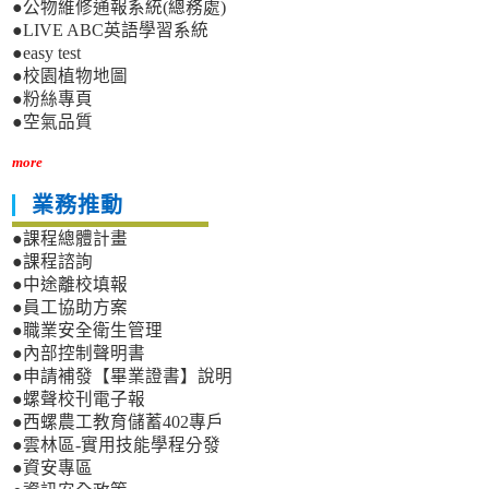
●公物維修通報系統(總務處)
●LIVE ABC英語學習系統
●easy test
●校園植物地圖
●粉絲專頁
●空氣品質
more
業務推動
●課程總體計畫
●課程諮詢
●中途離校填報
●員工協助方案
●職業安全衛生管理
●內部控制聲明書
●申請補發【畢業證書】說明
●螺聲校刊電子報
●西螺農工教育儲蓄402專戶
●雲林區-實用技能學程分發
●資安專區