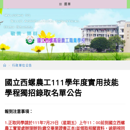
跳
選單
轉
至
主
要
內
容
>
行政單位公告
國立西螺農工111學年度實用技能
學程獨招錄取名單公告
報到注意事項：
1.正取同學請於111年7月29日（星期五）上午11：00前到國立西螺
農工實習處辦理辦到(繳交畢業證書正本)並領取相關資料，逾期視同