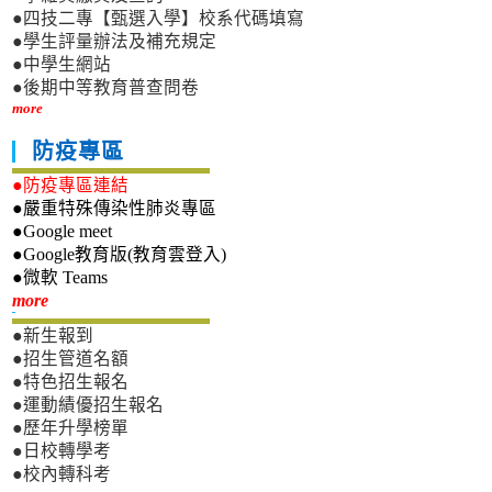
●四技二專【甄選入學】校系代碼填寫
●學生評量辦法及補充規定
●中學生網站
●後期中等教育普查問卷
more
防疫專區
●防疫專區連結
●嚴重特殊傳染性肺炎專區
●Google meet
●Google教育版(教育雲登入)
●微軟 Teams
新生專區
more
●新生報到
●招生管道名額
●特色招生報名
●運動績優招生報名
●歷年升學榜單
●日校轉學考
●校內轉科考