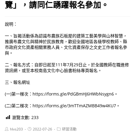
覽」，請同仁踴躍報名參加。
說明：
一、旨揭活動係為認識布農族石板屋的建築工藝美學與山林智慧，
推廣布農文化與精神於民族教育，歡迎全國地區各級學校教師、縣
市政府文化資產相關業務人員、文化資產保存之文史工作者報名參
與。
二、報名方式：自即日起至111年7月29日止，於全國教師在職進修
資訊網，或至本校南島文化中心臉書粉絲專頁報名。
三、報名網址
(一)第一梯次：https://forms.gle/PdGBmHJ6HWbNsygn6。
(二)第二梯次：https://forms.gle/3mTTmAZMBB49w4KU7。
瀏覽次數:
233
Post
Post
Post
hlvs203
2022-07-26
研習活動
author:
published:
category: