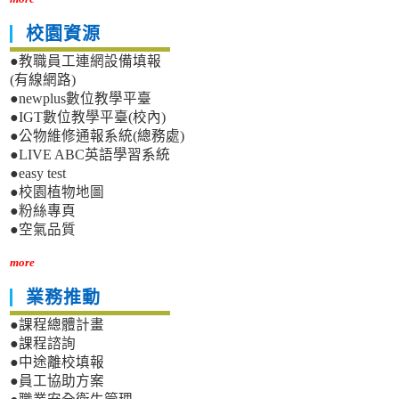
校園資源
●教職員工連網設備填報
(有線網路)
●newplus數位教學平臺
●IGT數位教學平臺(校內)
●公物維修通報系統(總務處)
●LIVE ABC英語學習系統
●easy test
●校園植物地圖
●粉絲專頁
●空氣品質
more
業務推動
●課程總體計畫
●課程諮詢
●中途離校填報
●員工協助方案