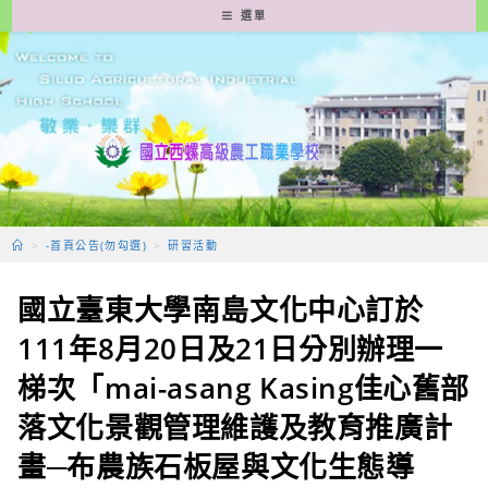
跳
選單
轉
至
主
要
內
容
>
-首頁公告(勿勾選)
>
研習活動
國立臺東大學南島文化中心訂於
111年8月20日及21日分別辦理一
梯次「mai-asang Kasing佳心舊部
落文化景觀管理維護及教育推廣計
畫─布農族石板屋與文化生態導