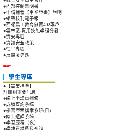
●職業安全衛生管理
●內部控制聲明書
●申請補發【畢業證書】說明
●螺聲校刊電子報
●西螺農工教育儲蓄402專戶
●雲林區-實用技能學程分發
●資安專區
●資訊安全政策
●性平專區
●反霸凌專區
more
學生專區
●【畢業標準】
註冊組重要訊息
●線上申請重補修
●成績查詢系統
●學習歷程檔案系統(日)
●線上選課系統
●學習歷程（夜）
●學雜費繳費及查詢