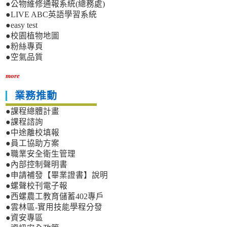
●公物維修通報系統(總務處)
●LIVE ABC英語學習系統
●easy test
●校園植物地圖
●粉絲專頁
●空氣品質
more
業務推動
●課程總體計畫
●課程諮詢
●中途離校填報
●員工協助方案
●職業安全衛生管理
●內部控制聲明書
●申請補發【畢業證書】說明
●螺聲校刊電子報
●西螺農工教育儲蓄402專戶
●雲林區-實用技能學程分發
●資安專區