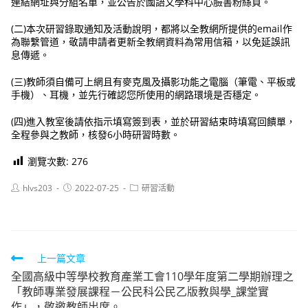
連結網址與分組名單，並公告於國語文學科中心臉書粉絲頁。
(二)本次研習錄取通知及活動說明，都將以全教網所提供的email作
為聯繫管道，敬請申請者更新全教網資料為常用信箱，以免延誤訊
息傳遞。
(三)教師須自備可上網且有麥克風及攝影功能之電腦（筆電、平板或
手機）、耳機，並先行確認您所使用的網路環境是否穩定。
(四)進入教室後請依指示填寫簽到表，並於研習結束時填寫回饋單，
全程參與之教師，核發6小時研習時數。
瀏覽次數:
276
Post
Post
Post
hlvs203
2022-07-25
研習活動
author:
published:
category:
Read
上一篇文章
全國高級中等學校教育產業工會110學年度第二學期辦理之
more
「教師專業發展課程－公民科公民乙版教與學_課堂實
articles
作」，敬邀教師出席。