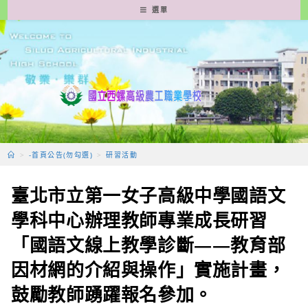
跳
選單
轉
至
主
要
內
容
>
-首頁公告(勿勾選)
>
研習活動
臺北市立第一女子高級中學國語文
學科中心辦理教師專業成長研習
「國語文線上教學診斷——教育部
因材網的介紹與操作」實施計畫，
鼓勵教師踴躍報名參加。