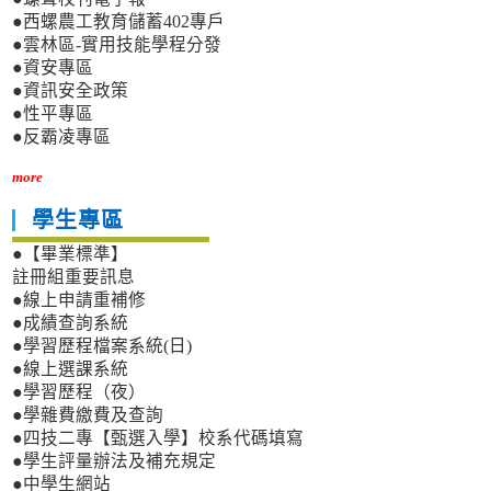
●西螺農工教育儲蓄402專戶
●雲林區-實用技能學程分發
●資安專區
●資訊安全政策
●性平專區
●反霸凌專區
more
學生專區
●【畢業標準】
註冊組重要訊息
●線上申請重補修
●成績查詢系統
●學習歷程檔案系統(日)
●線上選課系統
●學習歷程（夜）
●學雜費繳費及查詢
●四技二專【甄選入學】校系代碼填寫
●學生評量辦法及補充規定
●中學生網站