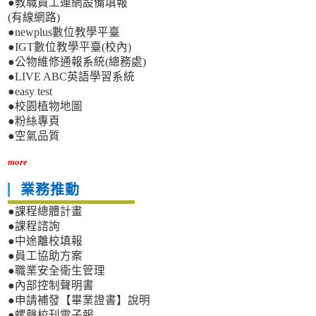
●教職員工連網設備填報
(有線網路)
●newplus數位教學平臺
●IGT數位教學平臺(校內)
●公物維修通報系統(總務處)
●LIVE ABC英語學習系統
●easy test
●校園植物地圖
●粉絲專頁
●空氣品質
more
業務推動
●課程總體計畫
●課程諮詢
●中途離校填報
●員工協助方案
●職業安全衛生管理
●內部控制聲明書
●申請補發【畢業證書】說明
●螺聲校刊電子報