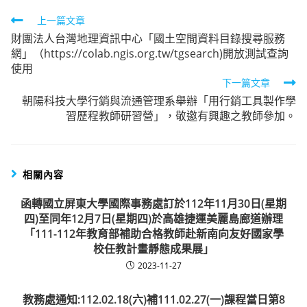
Read
上一篇文章
財團法人台灣地理資訊中心「國土空間資料目錄搜尋服務
more
網」（https://colab.ngis.org.tw/tgsearch)開放測試查詢
articles
使用
下一篇文章
朝陽科技大學行銷與流通管理系舉辦「用行銷工具製作學
習歷程教師研習營」，敬邀有興趣之教師參加。
相關內容
函轉國立屏東大學國際事務處訂於112年11月30日(星期
四)至同年12月7日(星期四)於高雄捷運美麗島廊道辦理
「111-112年教育部補助合格教師赴新南向友好國家學
校任教計畫靜態成果展」
2023-11-27
教務處通知:112.02.18(六)補111.02.27(一)課程當日第8