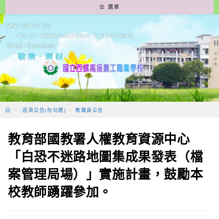
跳
選單
轉
至
主
要
內
容
>
-首頁公告(勿勾選)
>
教職員公告
教育部國教署人權教育資源中心
「白恐不迷路地圖集成果發表（檔
案管理局場）」實施計畫，鼓勵本
校教師踴躍參加。