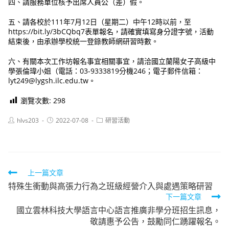
四、請服務單位核予出席人員公（差）假。
五、請各校於111年7月12日（星期二）中午12時以前，至
https://bit.ly/3bCQbq7表單報名，請確實填寫身分證字號，活動
結束後，由承辦學校統一登錄教師網研習時數。
六、有關本次工作坊報名事宜相關事宜，請洽國立蘭陽女子高級中
學張倫瑋小姐（電話：03-9333819分機246；電子郵件信箱：
lyt249@lygsh.ilc.edu.tw。
瀏覽次數:
298
Post
Post
Post
hlvs203
2022-07-08
研習活動
author:
published:
category:
Read
上一篇文章
特殊生衝動與高張力行為之班級經營介入與處遇策略研習
more
下一篇文章
articles
國立雲林科技大學語言中心語言推廣非學分班招生訊息，
敬請惠予公告，鼓勵同仁踴躍報名。