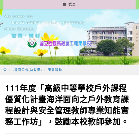
跳
選單
轉
至
主
要
內
容
>
-首頁公告(勿勾選)
>
研習活動
111年度「高級中等學校戶外課程
優質化計畫海洋面向之戶外教育課
程設計與安全管理教師專業知能實
務工作坊」，鼓勵本校教師參加。