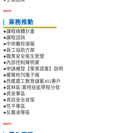
more
業務推動
●課程總體計畫
●課程諮詢
●中途離校填報
●員工協助方案
●職業安全衛生管理
●內部控制聲明書
●申請補發【畢業證書】說明
●螺聲校刊電子報
●西螺農工教育儲蓄402專戶
●雲林區-實用技能學程分發
●資安專區
●資訊安全政策
●性平專區
●反霸凌專區
more