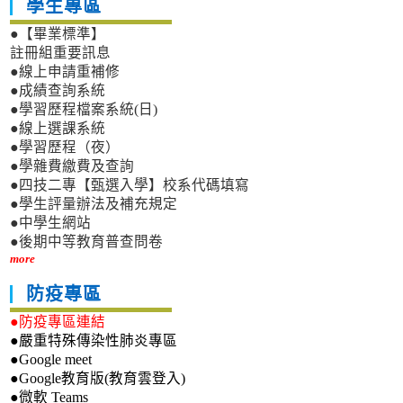
學生專區
●【畢業標準】
註冊組重要訊息
●線上申請重補修
●成績查詢系統
●學習歷程檔案系統(日)
●線上選課系統
●學習歷程（夜）
●學雜費繳費及查詢
●四技二專【甄選入學】校系代碼填寫
●學生評量辦法及補充規定
●中學生網站
●後期中等教育普查問卷
more
防疫專區
●防疫專區連結
●嚴重特殊傳染性肺炎專區
●Google meet
●Google教育版(教育雲登入)
●微軟 Teams