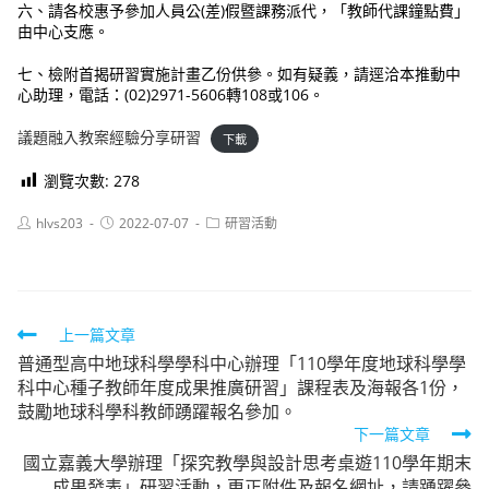
六、請各校惠予參加人員公(差)假暨課務派代，「教師代課鐘點費」
由中心支應。
七、檢附首揭研習實施計畫乙份供參。如有疑義，請逕洽本推動中
心助理，電話：(02)2971-5606轉108或106。
議題融入教案經驗分享研習
下載
瀏覽次數:
278
Post
Post
Post
hlvs203
2022-07-07
研習活動
author:
published:
category:
Read
上一篇文章
普通型高中地球科學學科中心辦理「110學年度地球科學學
more
科中心種子教師年度成果推廣研習」課程表及海報各1份，
articles
鼓勵地球科學科教師踴躍報名參加。
下一篇文章
國立嘉義大學辦理「探究教學與設計思考桌遊110學年期末
成果發表」研習活動，更正附件及報名網址，請踴躍參