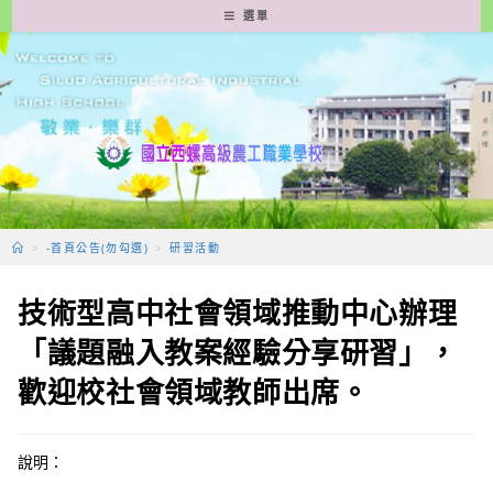
跳
選單
轉
至
主
要
內
容
>
-首頁公告(勿勾選)
>
研習活動
技術型高中社會領域推動中心辦理
「議題融入教案經驗分享研習」，
歡迎校社會領域教師出席。
說明：