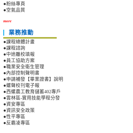
●粉絲專頁
●空氣品質
more
業務推動
●課程總體計畫
●課程諮詢
●中途離校填報
●員工協助方案
●職業安全衛生管理
●內部控制聲明書
●申請補發【畢業證書】說明
●螺聲校刊電子報
●西螺農工教育儲蓄402專戶
●雲林區-實用技能學程分發
●資安專區
●資訊安全政策
●性平專區
●反霸凌專區