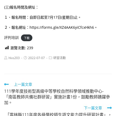
(三)報名時間及網址：
１、報名時間：自即日起至7月17日(星期日)止。
２、報名網址：https://forms.gle/XZ4AAK6yiCfcxHkh6。
評判培訓
下載
瀏覽次數:
239
Post
Post
Post
hlvs203
2022-07-07
研習活動
author:
published:
category:
Read
上一篇文章
111學年度技術型高級中等學校自然科學領域推動中心-
more
「南區教師共備社群研習」實施計畫1份，鼓勵教師踴躍參
articles
加。
下一篇文章
「雲林縣111年度各級學校師生語文能力提升研習計畫」，