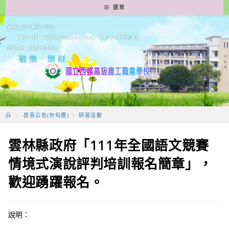
跳
選單
轉
至
主
要
內
容
>
-首頁公告(勿勾選)
>
研習活動
雲林縣政府「111年全國語文競賽
情境式演說評判培訓報名簡章」，
歡迎踴躍報名。
說明：