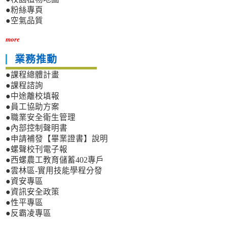
●粉絲專頁
●空氣品質
more
業務推動
●課程總體計畫
●課程諮詢
●中途離校填報
●員工協助方案
●職業安全衛生管理
●內部控制聲明書
●申請補發【畢業證書】說明
●螺聲校刊電子報
●西螺農工教育儲蓄402專戶
●雲林區-實用技能學程分發
●資安專區
●資訊安全政策
●性平專區
●反霸凌專區