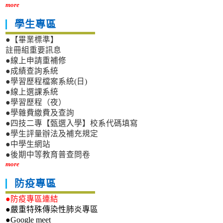
more
學生專區
●【畢業標準】
註冊組重要訊息
●線上申請重補修
●成績查詢系統
●學習歷程檔案系統(日)
●線上選課系統
●學習歷程（夜）
●學雜費繳費及查詢
●四技二專【甄選入學】校系代碼填寫
●學生評量辦法及補充規定
●中學生網站
●後期中等教育普查問卷
more
防疫專區
●防疫專區連結
●嚴重特殊傳染性肺炎專區
●Google meet