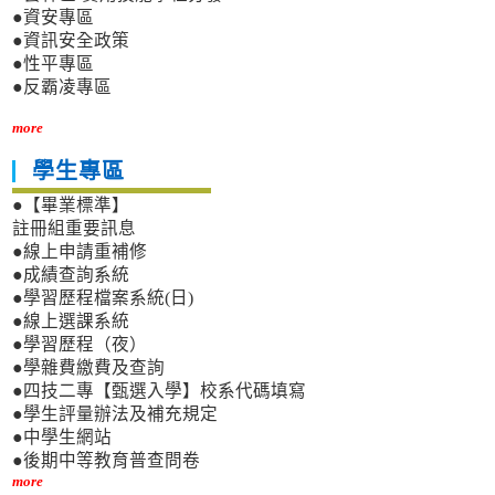
●資安專區
●資訊安全政策
●性平專區
●反霸凌專區
more
學生專區
●【畢業標準】
註冊組重要訊息
●線上申請重補修
●成績查詢系統
●學習歷程檔案系統(日)
●線上選課系統
●學習歷程（夜）
●學雜費繳費及查詢
●四技二專【甄選入學】校系代碼填寫
●學生評量辦法及補充規定
●中學生網站
●後期中等教育普查問卷
more