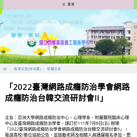
跳
選單
轉
至
主
要
內
容
>
-首頁公告(勿勾選)
>
校園公告
「2022臺灣網路成癮防治學會網路
成癮防治台韓交流研討會II」
主旨：亞洲大學網路成癮防治中心、心理學系、附屬醫院臨床心理
中心及臺灣網路成癮防治學會，謹訂於111年7月8日(五) 辦理
「2022臺灣網路成癮防治學會網路成癮防治台韓交流研討會II」，
敬請貴校/單位協助公告，並鼓勵老師及相關人員踴躍報名參加，懇