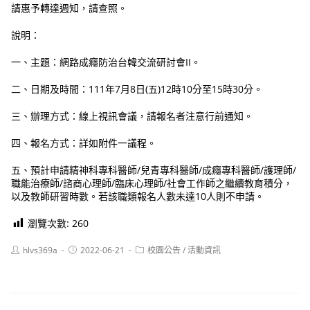
請惠予轉達週知，請查照。
說明：
一、主題：網路成癮防治台韓交流研討會II。
二、日期及時間：111年7月8日(五)12時10分至15時30分。
三、辦理方式：線上視訊會議，請報名者注意行前通知。
四、報名方式：詳如附件一議程。
五、預計申請精神科專科醫師/兒青專科醫師/成癮專科醫師/護理師/
職能治療師/諮商心理師/臨床心理師/社會工作師之繼續教育積分，
以及教師研習時數。若該職類報名人數未達10人則不申請。
瀏覽次數:
260
Post
Post
Post
hlvs369a
2022-06-21
校園公告
/
活動資訊
author:
published:
category: