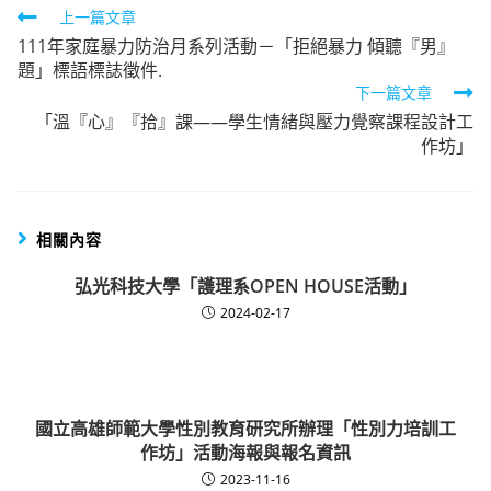
Read
上一篇文章
111年家庭暴力防治月系列活動－「拒絕暴力 傾聽『男』
more
題」標語標誌徵件.
articles
下一篇文章
「溫『心』『拾』課——學生情緒與壓力覺察課程設計工
作坊」
相關內容
弘光科技大學「護理系OPEN HOUSE活動」
2024-02-17
國立高雄師範大學性別教育研究所辦理「性別力培訓工
作坊」活動海報與報名資訊
2023-11-16