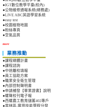
●IGT數位教學平臺(校內)
●公物維修通報系統(總務處)
●LIVE ABC英語學習系統
●easy test
●校園植物地圖
●粉絲專頁
●空氣品質
more
業務推動
●課程總體計畫
●課程諮詢
●中途離校填報
●員工協助方案
●職業安全衛生管理
●內部控制聲明書
●申請補發【畢業證書】說明
●螺聲校刊電子報
●西螺農工教育儲蓄402專戶
●雲林區-實用技能學程分發