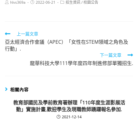
Post
Post
Post
hlvs369a
2022-06-21
招生資訊
/
校園公告
author:
published:
category:
Read
上一篇文章
亞太經濟合作會議（APEC）「女性在STEM領域之角色及
more
行動」.
articles
下一篇文章
龍華科技大學111學年度四年制進修部單獨招生.
相關內容
教育部國民及學前教育署辦理「110年度生涯影展活
動」實施計畫,歡迎學生及現職教師踴躍報名參加.
2021-12-14