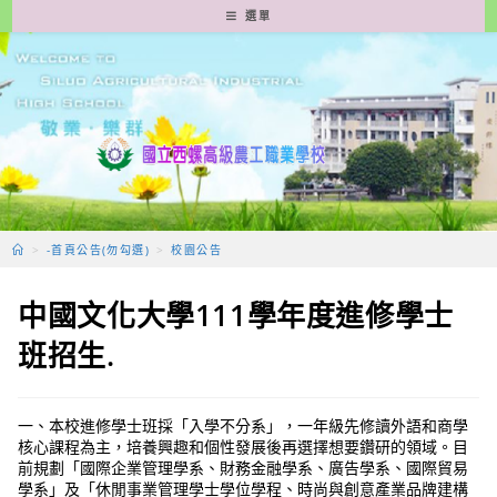
跳
選單
轉
至
主
要
內
容
>
-首頁公告(勿勾選)
>
校園公告
中國文化大學111學年度進修學士
班招生.
一、本校進修學士班採「入學不分系」，一年級先修讀外語和商學
核心課程為主，培養興趣和個性發展後再選擇想要鑽研的領域。目
前規劃「國際企業管理學系、財務金融學系、廣告學系、國際貿易
學系」及「休閒事業管理學士學位學程、時尚與創意產業品牌建構