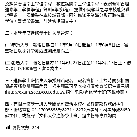
及經營管理學士學位學程、數位媒體學士學位學程、表演藝術管理
進修學士學位學程」等8個學系(程)，提供不同領域之專業技能與職
場需求；上課地點在本校城區部，四年修滿畢業學分數可取得學士
學位，畢業證書無加註進修相關文字。
二、本學年度進修學士班入學管道：
(一)申請入學：報名日期自111年5月10日起至111年6月8日止，審
查項目以採計學測或統測成績為主。
(二)甄審入學：報名日期為111年6月27日起至111年8月15日止，審
查項目以100%書面審查為主。
三、進修學士班招生入學採網路報名，報名資格、上課時間及相關
資訊等請參閱簡章內容，招生簡章可至本校推廣教育部招生資訊網
(http://exam.sce.pccu.edu.tw/招生訊息/進修學士班)下載參閱。
四、有關進修學士班入學問題可電洽本校推廣教育部教務組招生
部，聯絡電話 02-27005858轉8271、8272方老師、柯老師或8650
蘇主任；或搜尋「文化大學進修學士班」經由粉絲專頁詢問。
瀏覽次數:
244