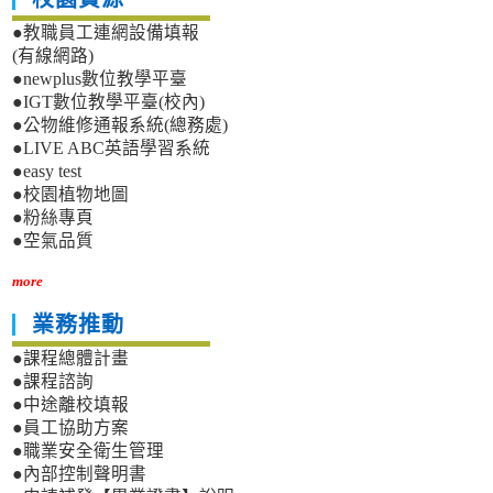
●教職員工連網設備填報
(有線網路)
●newplus數位教學平臺
●IGT數位教學平臺(校內)
●公物維修通報系統(總務處)
●LIVE ABC英語學習系統
●easy test
●校園植物地圖
●粉絲專頁
●空氣品質
more
業務推動
●課程總體計畫
●課程諮詢
●中途離校填報
●員工協助方案
●職業安全衛生管理
●內部控制聲明書