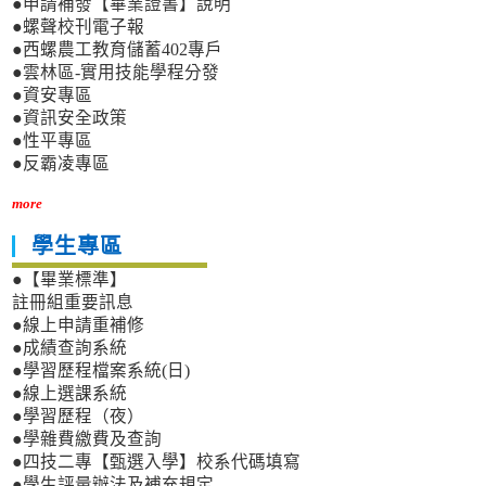
●申請補發【畢業證書】說明
●螺聲校刊電子報
●西螺農工教育儲蓄402專戶
●雲林區-實用技能學程分發
●資安專區
●資訊安全政策
●性平專區
●反霸凌專區
more
學生專區
●【畢業標準】
註冊組重要訊息
●線上申請重補修
●成績查詢系統
●學習歷程檔案系統(日)
●線上選課系統
●學習歷程（夜）
●學雜費繳費及查詢
●四技二專【甄選入學】校系代碼填寫
●學生評量辦法及補充規定