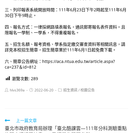
三、列印報表系統開放時間：111年6月23日下午2時起至111年6月
30日下午9時止。
四、報名方式：一律採網路填表報名，通訊郵寄報名表件資料。且
限報名一學制、一學系，不得重複報名。
五、招生名額、報考資格、學系指定繳交審查資料等相關訊息，請
詳見本校招生簡章，招生簡章業於111年6月1日起免費下載。
六、簡章公告網址：https://aca.ntua.edu.tw/article.aspx?
ca=237＆id=812
瀏覽次數:
289
Post
Post
Post
hlvs369a
2022-06-20
招生資訊
/
校園公告
author:
published:
category:
Read
上一篇文章
臺北市政府教育局辦理「臺北酷課雲—111年分科測驗重點
more