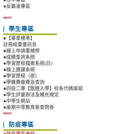
●反霸凌專區
more
學生專區
●【畢業標準】
註冊組重要訊息
●線上申請重補修
●成績查詢系統
●學習歷程檔案系統(日)
●線上選課系統
●學習歷程（夜）
●學雜費繳費及查詢
●四技二專【甄選入學】校系代碼填寫
●學生評量辦法及補充規定
●中學生網站
●後期中等教育普查問卷
more
防疫專區
●防疫專區連結