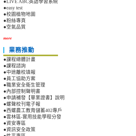
●LIVE ABC英語學習系統
●easy test
●校園植物地圖
●粉絲專頁
●空氣品質
more
業務推動
●課程總體計畫
●課程諮詢
●中途離校填報
●員工協助方案
●職業安全衛生管理
●內部控制聲明書
●申請補發【畢業證書】說明
●螺聲校刊電子報
●西螺農工教育儲蓄402專戶
●雲林區-實用技能學程分發
●資安專區
●資訊安全政策
●性平專區