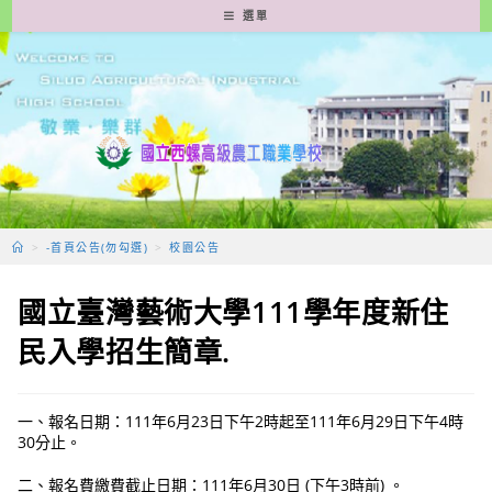
跳
選單
轉
至
主
要
內
容
>
-首頁公告(勿勾選)
>
校園公告
國立臺灣藝術大學111學年度新住
民入學招生簡章.
一、報名日期：111年6月23日下午2時起至111年6月29日下午4時
30分止。
二、報名費繳費截止日期：111年6月30日 (下午3時前) 。