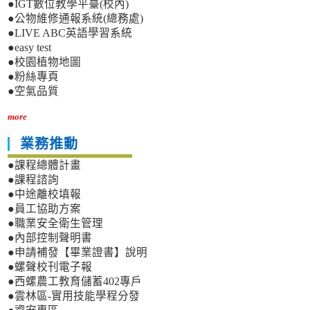
●IGT數位教學平臺(校內)
●公物維修通報系統(總務處)
●LIVE ABC英語學習系統
●easy test
●校園植物地圖
●粉絲專頁
●空氣品質
more
業務推動
●課程總體計畫
●課程諮詢
●中途離校填報
●員工協助方案
●職業安全衛生管理
●內部控制聲明書
●申請補發【畢業證書】說明
●螺聲校刊電子報
●西螺農工教育儲蓄402專戶
●雲林區-實用技能學程分發