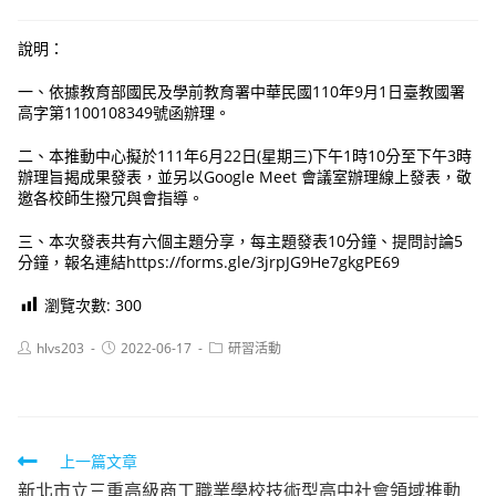
說明：
一、依據教育部國民及學前教育署中華民國110年9月1日臺教國署
高字第1100108349號函辦理。
二、本推動中心擬於111年6月22日(星期三)下午1時10分至下午3時
辦理旨揭成果發表，並另以Google Meet 會議室辦理線上發表，敬
邀各校師生撥冗與會指導。
三、本次發表共有六個主題分享，每主題發表10分鐘、提問討論5
分鐘，報名連結https://forms.gle/3jrpJG9He7gkgPE69
瀏覽次數:
300
Post
Post
Post
hlvs203
2022-06-17
研習活動
author:
published:
category:
Read
上一篇文章
新北市立三重高級商工職業學校技術型高中社會領域推動
more