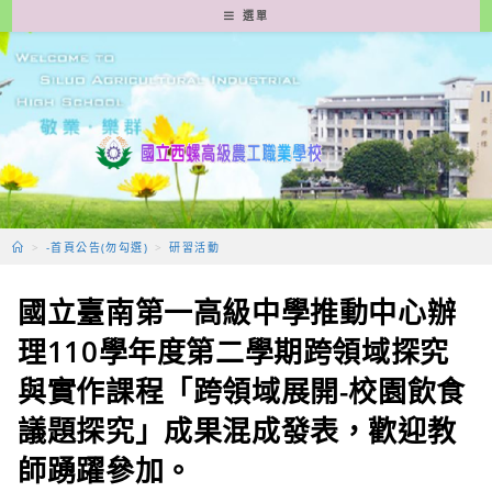
跳
選單
轉
至
主
要
內
容
>
-首頁公告(勿勾選)
>
研習活動
國立臺南第一高級中學推動中心辦
理110學年度第二學期跨領域探究
與實作課程「跨領域展開-校園飲食
議題探究」成果混成發表，歡迎教
師踴躍參加。