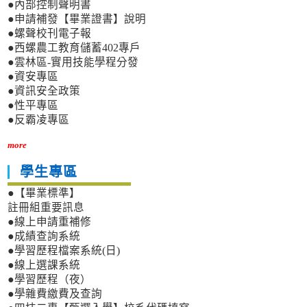
●內部控制聲明書
●申請補發【畢業證書】說明
●螺聲校刊電子報
●西螺農工教育儲蓄402專戶
●雲林區-實用技能學程分發
●資安專區
●資訊安全政策
●性平專區
●反霸凌專區
more
學生專區
●【畢業標準】
註冊組重要訊息
●線上申請重補修
●成績查詢系統
●學習歷程檔案系統(日)
●線上選課系統
●學習歷程（夜）
●學雜費繳費及查詢