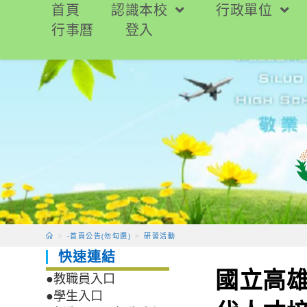
跳
首頁
認識本校
行政單位
轉
行事曆
登入
至
主
要
內
容
>
-首頁公告(勿勾選)
>
研習活動
快速連結
國立高雄
●教職員入口
●學生入口