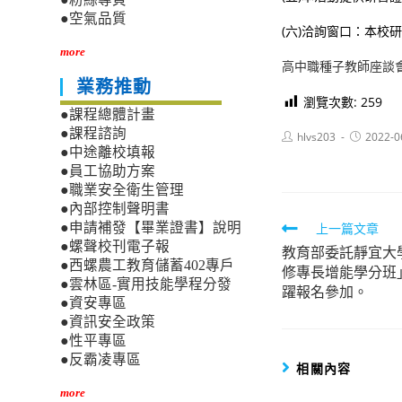
●空氣品質
(六)洽詢窗口：本校研究發
more
高中職種子教師座談
業務推動
瀏覽次數:
259
●課程總體計畫
●課程諮詢
Post
Post
hlvs203
2022-0
author:
published:
●中途離校填報
●員工協助方案
●職業安全衛生管理
●內部控制聲明書
Read
上一篇文章
●申請補發【畢業證書】說明
●螺聲校刊電子報
教育部委託靜宜大
more
●西螺農工教育儲蓄402專戶
修專長增能學分班
articles
●雲林區-實用技能學程分發
躍報名參加。
●資安專區
●資訊安全政策
●性平專區
●反霸凌專區
相關內容
more