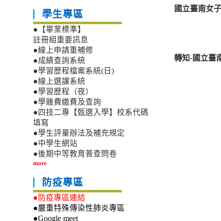
國立臺南女子
學生專區
●【畢業標準】
註冊組重要訊息
●線上申請重補修
轉知-國立臺
●成績查詢系統
●學習歷程檔案系統(日)
●線上選課系統
●學習歷程（夜）
●學雜費繳費及查詢
●四技二專【甄選入學】校系代碼
填寫
●學生評量辦法及補充規定
●中學生網站
●後期中等教育普查問卷
more
防疫專區
●防疫專區連結
●嚴重特殊傳染性肺炎專區
●Google meet