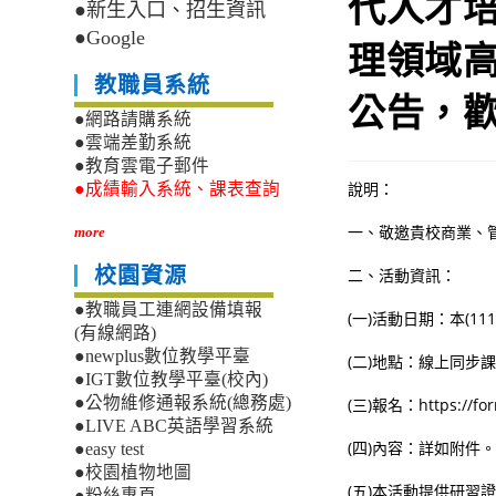
代人才
●新生入口、招生資訊
●Google
理領域
教職員系統
公告，
●網路請購系統
●雲端差勤系統
●教育雲電子郵件
說明：
●成績輸入系統、課表查詢
一、敬邀貴校商業、
more
校園資源
二、活動資訊：
●教職員工連網設備填報
(一)活動日期：本(11
(有線網路)
●newplus數位教學平臺
(二)地點：線上同步
●IGT數位教學平臺(校內)
●公物維修通報系統(總務處)
(三)報名：https://
●LIVE ABC英語學習系統
(四)內容：詳如附件
●easy test
●校園植物地圖
(五)本活動提供研習
●粉絲專頁