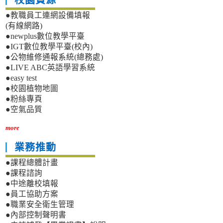
校園資源
●教職員工連網設備填報
(有線網路)
●newplus數位教學平臺
●IGT數位教學平臺(校內)
●公物維修通報系統(總務處)
●LIVE ABC英語學習系統
●easy test
●校園植物地圖
●粉絲專頁
●空氣品質
more
業務推動
●課程總體計畫
●課程諮詢
●中途離校填報
●員工協助方案
●職業安全衛生管理
●內部控制聲明書