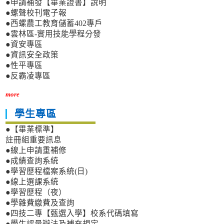
●申請補發【畢業證書】說明
●螺聲校刊電子報
●西螺農工教育儲蓄402專戶
●雲林區-實用技能學程分發
●資安專區
●資訊安全政策
●性平專區
●反霸凌專區
more
學生專區
●【畢業標準】
註冊組重要訊息
●線上申請重補修
●成績查詢系統
●學習歷程檔案系統(日)
●線上選課系統
●學習歷程（夜）
●學雜費繳費及查詢
●四技二專【甄選入學】校系代碼填寫
●學生評量辦法及補充規定