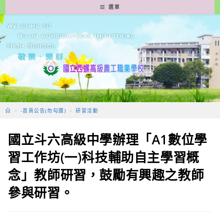
跳
選單
轉
至
主
要
內
容
>
-首頁公告(勿勾選)
>
研習活動
國立斗六高級中學辦理「A1數位學
習工作坊(一)科技輔助自主學習概
念」教師研習，鼓勵有興趣之教師
參與研習。