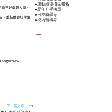
●運動績優招生報名
之新三好卓越大學。
●歷年升學榜單
●日校轉學考
公告，並鼓勵貴校學生
●校內轉科考
more
Lang=zh-tw
下一篇文章