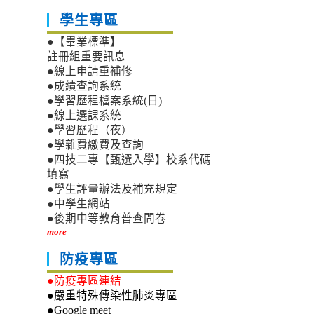
學生專區
●【畢業標準】
註冊組重要訊息
●線上申請重補修
●成績查詢系統
●學習歷程檔案系統(日)
●線上選課系統
●學習歷程（夜）
●學雜費繳費及查詢
●四技二專【甄選入學】校系代碼
填寫
●學生評量辦法及補充規定
●中學生網站
●後期中等教育普查問卷
more
防疫專區
●防疫專區連結
●嚴重特殊傳染性肺炎專區
●Google meet