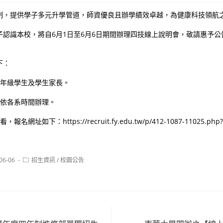
制，提供學子多元升學管道，師資優良且辦學績效卓越，為健康科技領航
子認識本校，將自6月1日至6月6日期間辦理四技線上說明會，敬請惠予
下：
三年級學生及學生家長。
：依各系時間辦理。
網址如下：https://recruit.fy.edu.tw/p/412-1087-11025.php?
Post
06-06
招生資訊
/
校園公告
:
category: