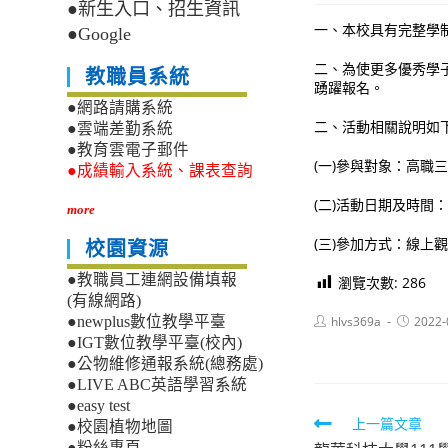
●新生入口、招生資訊
一、本校具有完整學
●Google
二、為使更多優秀學
教職員系統
踴躍報名。
●網路請購系統
二、活動相關說明如
●雲端差勤系統
●教育雲電子郵件
(一)參與對象：高職
●成績輸入系統、課表查詢
(二)活動日期及時間
more
(三)參加方式：線上觀看，報名
校園資源
●教職員工連網設備填報
瀏覽次數:
286
(有線網路)
Post
Post
hlvs369a
2022-
●newplus數位教學平臺
author:
published
●IGT數位教學平臺(校內)
●公物維修通報系統(總務處)
●LIVE ABC英語學習系統
●easy test
Read
上一篇文章
●校園植物地圖
●粉絲專頁