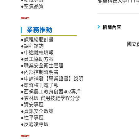
龍華科技大學111
more
●空氣品質
articles
more
相關內容
業務推動
●課程總體計畫
國立
●課程諮詢
●中途離校填報
●員工協助方案
●職業安全衛生管理
●內部控制聲明書
●申請補發【畢業證書】說明
●螺聲校刊電子報
●西螺農工教育儲蓄402專戶
●雲林區-實用技能學程分發
●資安專區
●資訊安全政策
●性平專區
●反霸凌專區
more