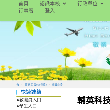
跳
首頁
認識本校
行政單位
轉
行事曆
登入
至
主
要
內
容
>
-首頁公告(勿勾選)
>
校園公告
快速連結
輔英科技
●教職員入口
●學生入口