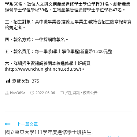
學系60名、數位人文與文創產業進修學士學位學程31名、創新產業
經營學士學位學程39名、生物產業管理進修學士學位學程47名。
三、招生對象：高中職畢業者(含應屆畢業生)或符合招生簡章報考資
格規定者。
四、報名方式：一律採網路報名。
五、報名費用：每一學系(學士學位學程)新臺幣1,200元整。
六、詳細招生資訊請參閱本校進修學士班網頁
(http://www.nchunight.nchu.edu.tw/)。
瀏覽次數:
375
Post
Post
Post
hlvs369a
2022-06-06
招生資訊
/
校園公告
author:
published:
category:
Read
上一篇文章
國立臺東大學111學年度進修學士班招生.
more