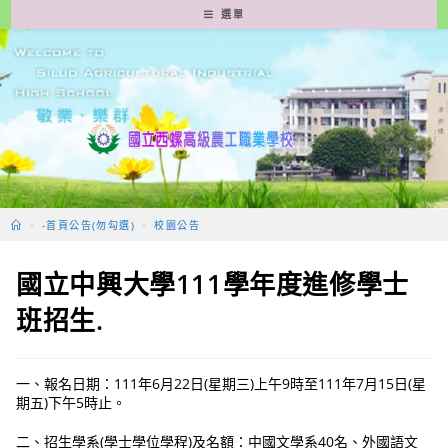
跳
選單
轉
至
主
要
內
容
>
-首頁公告(勿勾選)
>
校園公告
國立中興大學111學年度進修學士
班招生.
一、報名日期：111年6月22日(星期三)上午9時至111年7月15日(星
期五)下午5時止。
二、招生學系(學士學位學程)及名額：中國文學系40名、外國語文