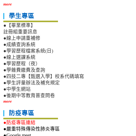
more
學生專區
●【畢業標準】
註冊組重要訊息
●線上申請重補修
●成績查詢系統
●學習歷程檔案系統(日)
●線上選課系統
●學習歷程（夜）
●學雜費繳費及查詢
●四技二專【甄選入學】校系代碼填寫
●學生評量辦法及補充規定
●中學生網站
●後期中等教育普查問卷
more
防疫專區
●防疫專區連結
●嚴重特殊傳染性肺炎專區
●Google meet