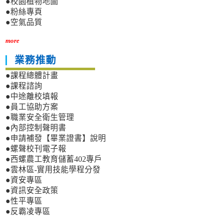
●校園植物地圖
●粉絲專頁
●空氣品質
more
業務推動
●課程總體計畫
●課程諮詢
●中途離校填報
●員工協助方案
●職業安全衛生管理
●內部控制聲明書
●申請補發【畢業證書】說明
●螺聲校刊電子報
●西螺農工教育儲蓄402專戶
●雲林區-實用技能學程分發
●資安專區
●資訊安全政策
●性平專區
●反霸凌專區