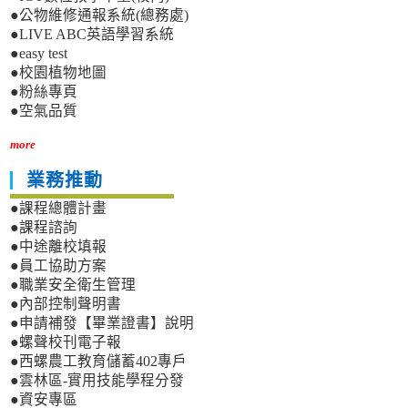
●公物維修通報系統(總務處)
●LIVE ABC英語學習系統
●easy test
●校園植物地圖
●粉絲專頁
●空氣品質
more
業務推動
●課程總體計畫
●課程諮詢
●中途離校填報
●員工協助方案
●職業安全衛生管理
●內部控制聲明書
●申請補發【畢業證書】說明
●螺聲校刊電子報
●西螺農工教育儲蓄402專戶
●雲林區-實用技能學程分發
●資安專區