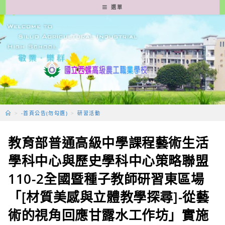
跳
選單
轉
至
主
要
內
容
>
-首頁公告(勿勾選)
>
研習活動
教育部普通高級中學課程藝術生活
學科中心與歷史學科中心策略聯盟
110-2全國暨種子教師研習東區場
「[材質美感與立體教學探尋]-從藝
術的視角回應甘露水工作坊」實施