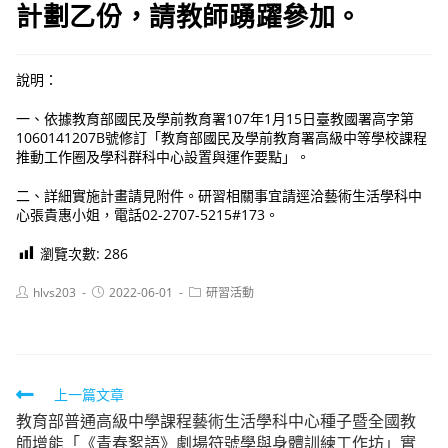
計劃乙份，請教師踴躍參加。
說明：
一、依據教育部國民及學前教育署107年1月15日臺教國署高字第
1060141207B號修訂「教育部國民及學前教育署高級中等學校課程
推動工作圈及學科群科中心設置與運作要點」。
二、詳細實施計畫請見附件。研習相關事宜請逕洽藝術生活學科中
心張貴惠小姐，電話02-2707-5215#173。
瀏覽次數:
286
Post
Post
Post
hlvs203
2022-06-01
研習活動
author:
published:
category:
Read
上一篇文章
教育部普通高級中學課程藝術生活學科中心種子暨全國教
more
師增能「《青春絮語》劇場符號學與身體訓練工作坊」實