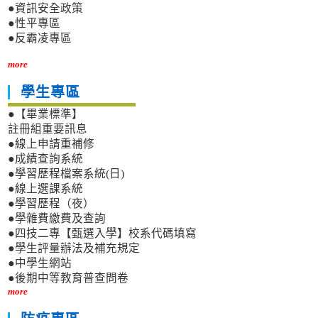
●資訊安全政策
●性平專區
●反霸凌專區
more
學生專區
●【畢業標準】
註冊組重要訊息
●線上申請重補修
●成績查詢系統
●學習歷程檔案系統(日)
●線上選課系統
●學習歷程（夜）
●學雜費繳費及查詢
●四技二專【甄選入學】校系代碼填寫
●學生評量辦法及補充規定
●中學生網站
●後期中等教育普查問卷
more