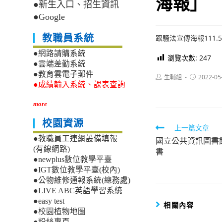
海報」
●新生入口、招生資訊
●Google
教職員系統
跟騷法宣傳海報111.5.2
●網路請購系統
瀏覽次數:
247
●雲端差勤系統
●教育雲電子郵件
Post
Post
生輔組
2022-05
author:
published:
●成績輸入系統、課表查詢
more
校園資源
Read
上一篇文章
●教職員工連網設備填報
國立公共資訊圖書
more
(有線網路)
書
articles
●newplus數位教學平臺
●IGT數位教學平臺(校內)
●公物維修通報系統(總務處)
●LIVE ABC英語學習系統
●easy test
相關內容
●校園植物地圖
●粉絲專頁