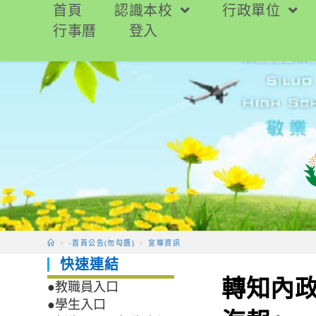
跳
首頁
認識本校
行政單位
轉
行事曆
登入
至
主
要
內
容
>
-首頁公告(勿勾選)
>
宣導資訊
快速連結
轉知內
●教職員入口
●學生入口