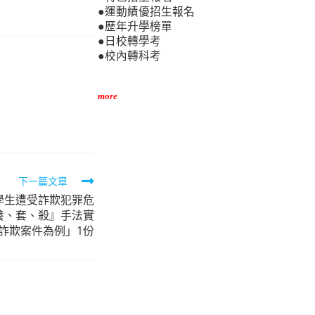
●運動績優招生報名
●歷年升學榜單
●日校轉學考
●校內轉科考
more
下一篇文章
學生遭受詐欺犯罪危
養、套、殺』手法實
詐欺案件為例」1份