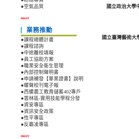
國立政治大學中
●空氣品質
more
業務推動
國立臺灣藝術大
●課程總體計畫
●課程諮詢
●中途離校填報
●員工協助方案
●職業安全衛生管理
●內部控制聲明書
●申請補發【畢業證書】說明
●螺聲校刊電子報
●西螺農工教育儲蓄402專戶
●雲林區-實用技能學程分發
●資安專區
●資訊安全政策
●性平專區
●反霸凌專區
more