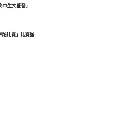
國高中生文藝營」
舞蹈比賽」比賽辦