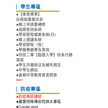
學生專區
●【畢業標準】
註冊組重要訊息
●線上申請重補修
●成績查詢系統
●學習歷程檔案系統(日)
●線上選課系統
●學習歷程（夜）
●學雜費繳費及查詢
●四技二專【甄選入學】校系代碼
填寫
●學生評量辦法及補充規定
●中學生網站
●後期中等教育普查問卷
more
防疫專區
●防疫專區連結
●嚴重特殊傳染性肺炎專區
●Google meet