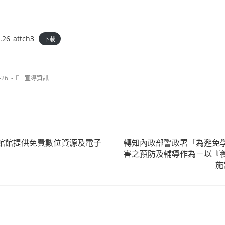
6_attch3
下載
Post
-26
宣導資訊
category:
館館提供免費數位資源及電子
轉知內政部警政署「為避免
害之預防及輔導作為－以『
施