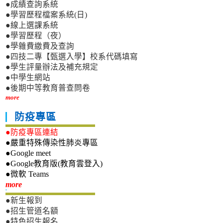
●成績查詢系統
●學習歷程檔案系統(日)
●線上選課系統
●學習歷程（夜）
●學雜費繳費及查詢
●四技二專【甄選入學】校系代碼填寫
●學生評量辦法及補充規定
●中學生網站
●後期中等教育普查問卷
more
防疫專區
●防疫專區連結
●嚴重特殊傳染性肺炎專區
●Google meet
●Google教育版(教育雲登入)
●微軟 Teams
新生專區
more
●新生報到
●招生管道名額
●特色招生報名