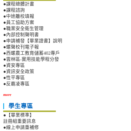
●課程總體計畫
●課程諮詢
●中途離校填報
●員工協助方案
●職業安全衛生管理
●內部控制聲明書
●申請補發【畢業證書】說明
●螺聲校刊電子報
●西螺農工教育儲蓄402專戶
●雲林區-實用技能學程分發
●資安專區
●資訊安全政策
●性平專區
●反霸凌專區
more
學生專區
●【畢業標準】
註冊組重要訊息
●線上申請重補修