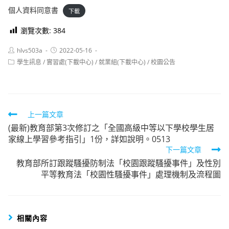
個人資料同意書
下載
瀏覽次數:
384
Post
Post
hlvs503a
2022-05-16
author:
published:
Post
學生訊息
/
實習處(下載中心)
/
就業組(下載中心)
/
校園公告
category:
Read
上一篇文章
(最新)教育部第3次修訂之「全國高級中等以下學校學生居
more
家線上學習參考指引」1份，詳如說明。0513
articles
下一篇文章
教育部所訂跟蹤騷擾防制法「校園跟蹤騷擾事件」及性別
平等教育法「校園性騷擾事件」處理機制及流程圖
相關內容