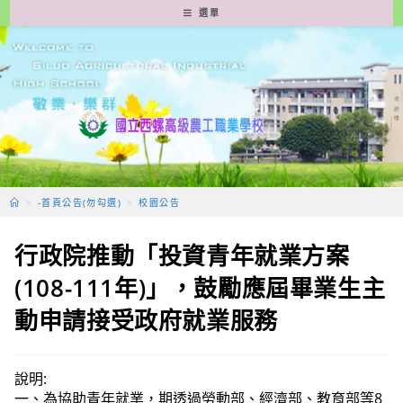
跳
選單
轉
至
主
要
內
容
>
-首頁公告(勿勾選)
>
校園公告
行政院推動「投資青年就業方案
(108-111年)」，鼓勵應屆畢業生主
動申請接受政府就業服務
說明:
一、為協助青年就業，期透過勞動部、經濟部、教育部等8