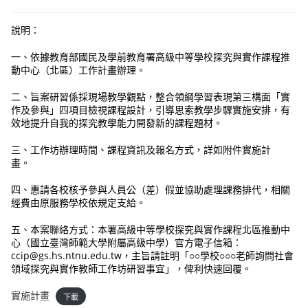
說明：
一、依據教育部國民及學前教育署高級中等學校探究與實作課程推
動中心（北區）工作計畫辦理。
二、旨案研習係採現場教學觀點，整合領綱學習表現第三構面「實
作及參與」四項目檢視課程設計，引導思索教學步驟實施安排，有
效地提升自我的探究教學能力開發新的課程題材。
三、工作坊辦理時間、課程資訊及報名方式，詳如附件實施計
畫。
四、惠請各校核予參與人員公（差）假並協助處理課務排代，相關
經費由原服務學校依規定支給。
五、本案聯絡方式：本署高級中等學校探究與實作課程北區推動中
心（國立臺灣師範大學附屬高級中學）官方電子信箱：
ccip@gs.hs.ntnu.edu.tw，主旨請註明「○○學校○○○老師詢問社會
領域探究與實作教師工作坊研習事宜」，俾利快速回覆。
實施計畫
下載