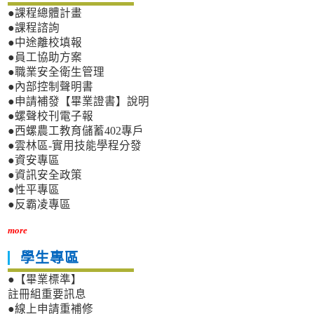
●課程總體計畫
●課程諮詢
●中途離校填報
●員工協助方案
●職業安全衛生管理
●內部控制聲明書
●申請補發【畢業證書】說明
●螺聲校刊電子報
●西螺農工教育儲蓄402專戶
●雲林區-實用技能學程分發
●資安專區
●資訊安全政策
●性平專區
●反霸凌專區
more
學生專區
●【畢業標準】
註冊組重要訊息
●線上申請重補修