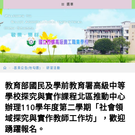
跳
選單
轉
至
主
要
內
容
>
-首頁公告(勿勾選)
>
研習活動
教育部國民及學前教育署高級中等
學校探究與實作課程北區推動中心
辦理110學年度第二學期「社會領
域探究與實作教師工作坊」，歡迎
踴躍報名。