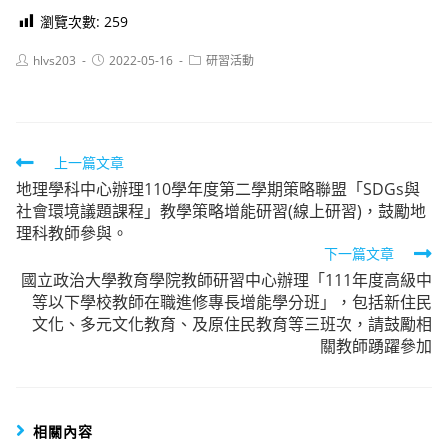
瀏覽次數:
259
Post
Post
Post
hlvs203
2022-05-16
研習活動
author:
published:
category:
Read
上一篇文章
地理學科中心辦理110學年度第二學期策略聯盟「SDGs與
more
社會環境議題課程」教學策略增能研習(線上研習)，鼓勵地
articles
理科教師參與。
下一篇文章
國立政治大學教育學院教師研習中心辦理「111年度高級中
等以下學校教師在職進修專長增能學分班」，包括新住民
文化、多元文化教育、及原住民教育等三班次，請鼓勵相
關教師踴躍參加
相關內容