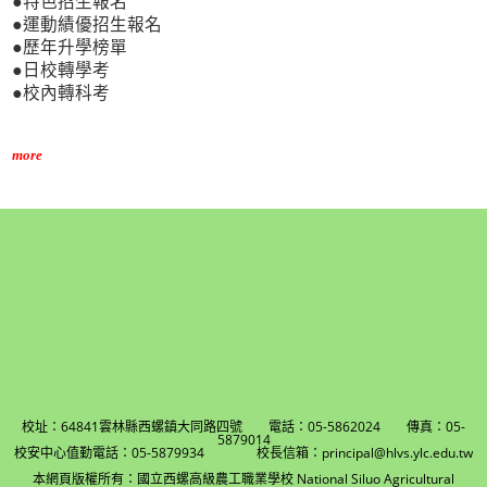
●特色招生報名
●運動績優招生報名
●歷年升學榜單
●日校轉學考
●校內轉科考
more
校址：64841雲林縣西螺鎮大同路四號 電話：05-5862024 傳真：05-
5879014
校安中心值勤電話：05-5879934 校長信箱：principal@hlvs.ylc.edu.tw
本網頁版權所有：國立西螺高級農工職業學校 National Siluo Agricultural