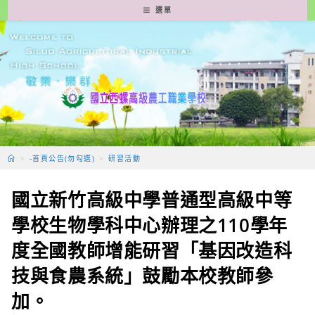
跳
選單
轉
至
主
要
內
容
>
-首頁公告(勿勾選)
>
研習活動
國立新竹高級中學普通型高級中等
學校生物學科中心辦理之110學年
度全國教師增能研習「基因改造科
技與食農系統」鼓勵本校教師參
加。