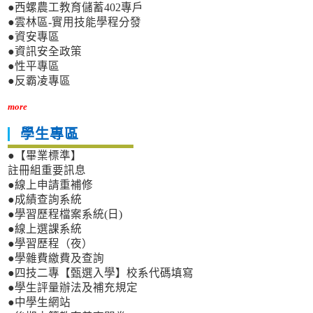
●西螺農工教育儲蓄402專戶
●雲林區-實用技能學程分發
●資安專區
●資訊安全政策
●性平專區
●反霸凌專區
more
學生專區
●【畢業標準】
註冊組重要訊息
●線上申請重補修
●成績查詢系統
●學習歷程檔案系統(日)
●線上選課系統
●學習歷程（夜）
●學雜費繳費及查詢
●四技二專【甄選入學】校系代碼填寫
●學生評量辦法及補充規定
●中學生網站