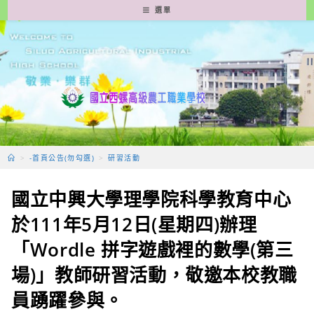
跳
選單
轉
至
主
要
內
容
>
-首頁公告(勿勾選)
>
研習活動
國立中興大學理學院科學教育中心
於111年5月12日(星期四)辦理
「Wordle 拼字遊戲裡的數學(第三
場)」教師研習活動，敬邀本校教職
員踴躍參與。