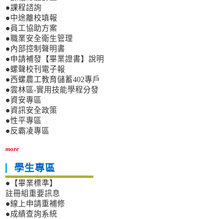
●課程諮詢
●中途離校填報
●員工協助方案
●職業安全衛生管理
●內部控制聲明書
●申請補發【畢業證書】說明
●螺聲校刊電子報
●西螺農工教育儲蓄402專戶
●雲林區-實用技能學程分發
●資安專區
●資訊安全政策
●性平專區
●反霸凌專區
more
學生專區
●【畢業標準】
註冊組重要訊息
●線上申請重補修
●成績查詢系統