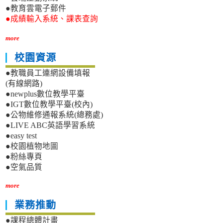
●教育雲電子郵件
●成績輸入系統、課表查詢
more
校園資源
●教職員工連網設備填報
(有線網路)
●newplus數位教學平臺
●IGT數位教學平臺(校內)
●公物維修通報系統(總務處)
●LIVE ABC英語學習系統
●easy test
●校園植物地圖
●粉絲專頁
●空氣品質
more
業務推動
●課程總體計畫