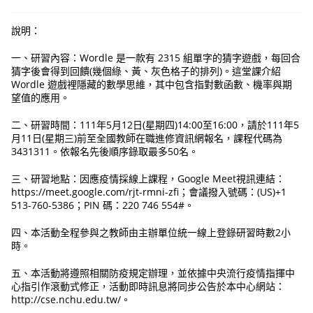
說明：
一、研習內容：Wordle 是一款有 2315 組單字的猜字遊戲，每回合
猜字後會得到回饋(幾個綠、黃、灰色格子的排列)。這堂課介紹
Wordle 遊戲裡隱藏的數學思維，其中包含指對數函數、機率與期
望值的應用。
二、研習時間：111年5月12日(星期四)14:00至16:00，請於111年5
月11日(星期三)前至全國教師在職進修資訊網報名，課程代碼為
3431311。依報名先後順序錄取最多50名。
三、研習地點：因應疫情採線上課程，Google Meet視訊連結：
https://meet.google.com/rjt-rmni-zfi；會議撥入號碼：(US)+1
513-760-5386；PIN 碼：220 746 554#。
四、本活動全程參與之教師由主辦單位統一線上登錄研習時數2小
時。
五、本活動將遵照相關防疫規定辦理，並依據中央流行疫情指揮中
心指引作滾動式修正，活動即時訊息將同步公告於本中心網站：
http://cse.nchu.edu.tw/。