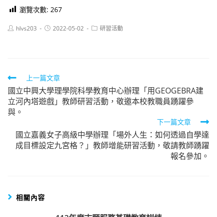
瀏覽次數:
267
Post
Post
Post
hlvs203
2022-05-02
研習活動
author:
published:
category:
Read
上一篇文章
國立中興大學理學院科學教育中心辦理「用GEOGEBRA建
more
立河內塔遊戲」教師研習活動，敬邀本校教職員踴躍參
articles
與。
下一篇文章
國立嘉義女子高級中學辦理「場外人生：如何透過自學達
成目標設定九宮格？」教師增能研習活動，敬請教師踴躍
報名參加。
相關內容