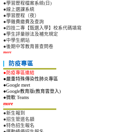
●學習歷程檔案系統(日)
●線上選課系統
●學習歷程（夜）
●學雜費繳費及查詢
●四技二專【甄選入學】校系代碼填寫
●學生評量辦法及補充規定
●中學生網站
●後期中等教育普查問卷
more
防疫專區
●防疫專區連結
●嚴重特殊傳染性肺炎專區
●Google meet
●Google教育版(教育雲登入)
●微軟 Teams
新生專區
more
●新生報到
●招生管道名額
●特色招生報名
●運動績優招生報名